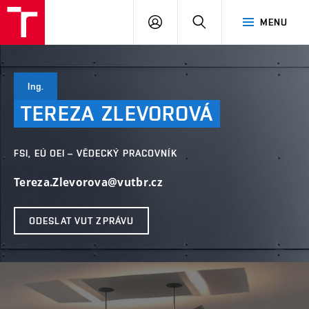
VUT
PŘIHLÁSIT
HLEDAT
MENU
SE
Ing.
TEREZA
ZLEVOROVÁ
FSI, EÚ OEI – VĚDECKÝ PRACOVNÍK
Tereza.Zlevorova@vutbr.cz
ODESLAT VUT ZPRÁVU