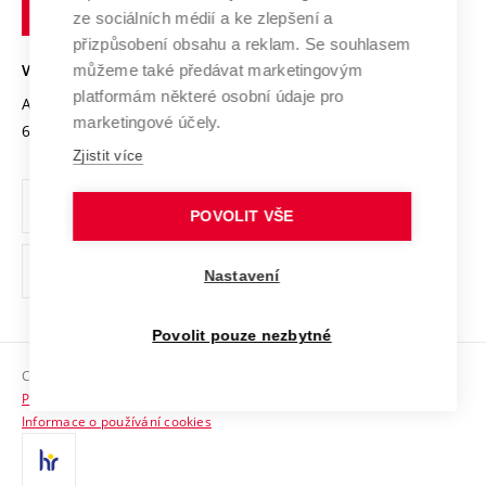
technické
Podnikavá univerzita / ContriBUTe
Mezinárodní dohody
ze sociálních médií a ke zlepšení a
Open Science
v
Bezpečná univerzita
přizpůsobení obsahu a reklam. Se souhlasem
Univerzitní sítě
Brně
Projekty
můžeme také předávat marketingovým
VYSOKÉ UČENÍ TECHNICKÉ V BRNĚ
Vyznamenání
platformám některé osobní údaje pro
Projekty ze strukturálních fondů
Antonínská 548/1
www.vut.cz
marketingové účely.
Organizační struktura
602 00 Brno
vut@vutbr.cz
Specifický výzkum
Zjistit více
Úřední deska
Ochrana osobních údajů
POVOLIT VŠE
(externí
Pracovní příležitosti
Nastavení
odkaz)
Podpora a rozvoj zaměstnanců a studujících
Povolit pouze nezbytné
Rovné příležitosti
Copyright © 2026 VUT
Sociální bezpečí
Prohlášení o přístupnosti
HR Award
Informace o používání cookies
Kontakty