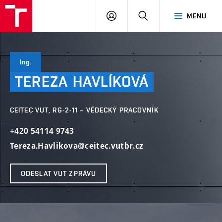
VUT
PŘIHLÁSIT
HLEDAT
MENU
SE
Ing.
TEREZA
HAVLÍKOVÁ
CEITEC VUT, RG-2-11 – VĚDECKÝ PRACOVNÍK
+420 54114 9743
Tereza.Havlikova@ceitec.vutbr.cz
ODESLAT VUT ZPRÁVU