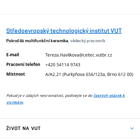
Středoevropský technologický institut VUT
Pokročilá multifunkční keramika
, vědecký pracovník
E-mail
Tereza.Havlikova@ceitec.vutbr.cz
Pracovní telefon
+420 54114 9743
Místnost
A/A2.21 (Purkyňova 656/123a, Brno 612 00)
Pokud je v údajích nesrovnalost, podívejte se do
častých otázek k
.
vizitkám
ŽIVOT NA VUT