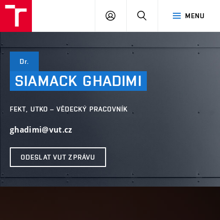
VUT
PŘIHLÁSIT
HLEDAT
MENU
SE
Dr.
SIAMACK
GHADIMI
FEKT, UTKO – VĚDECKÝ PRACOVNÍK
ghadimi@vut.cz
ODESLAT VUT ZPRÁVU