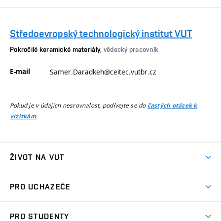
Středoevropský technologický institut VUT
Pokročilé keramické materiály
, vědecký pracovník
E-mail
Samer.Daradkeh@ceitec.vutbr.cz
Pokud je v údajích nesrovnalost, podívejte se do
častých otázek k
.
vizitkám
ŽIVOT NA VUT
Atmosféra VUT
PRO UCHAZEČE
Prostory školy
Proč na VUT
Koleje
PRO STUDENTY