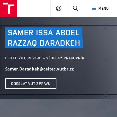
VUT
PŘIHLÁSIT
HLEDAT
MENU
SE
SAMER
ISSA
ABDEL
RAZZAQ
DARADKEH
CEITEC VUT, RG-2-01 – VĚDECKÝ PRACOVNÍK
Samer.Daradkeh@ceitec.vutbr.cz
ODESLAT VUT ZPRÁVU