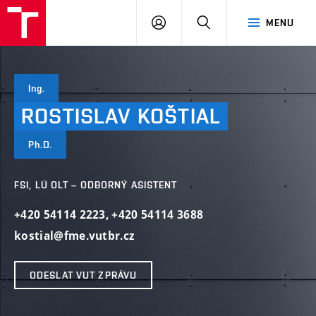
VUT
PŘIHLÁSIT
HLEDAT
MENU
SE
Ing.
ROSTISLAV
KOŠTIAL
Ph.D.
FSI, LÚ OLT – ODBORNÝ ASISTENT
+420 54114 2223
,
+420 54114 3688
kostial@fme.vutbr.cz
ODESLAT VUT ZPRÁVU