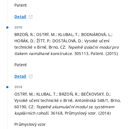
Patent
Detail
2015
BRZOŇ, R.; OSTRÝ, M.; KLUBAL, T.; BODNÁROVÁ, L.;
HORÁK, D.; ŽÍTT, P.; DOSTÁLOVÁ, D.; Vysoké učení
technické v Brně, Brno, CZ:
Tepelně izolační modul pro
tlakem namáhané konstrukce
. 305113, Patent. (2015)
Patent
Detail
2014
OSTRÝ, M.; KLUBAL, T.; BRZOŇ, R.; BEČKOVSKÝ, D.;
Vysoké učení technické v Brně, Antonínská 548/1, Brno,
60190, CZ:
Tepelně akumulační modul se systémem
kapilárních rohoží
. 36168, Průmyslový vzor. (2014)
Průmyslový vzor