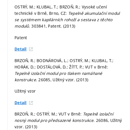
OSTRÝ, M.; KLUBAL, T.; BRZOŇ, R.; Vysoké učení
technické v Brně, Brno, CZ:
Tepelně akumulační modul
se systémem kapilárních rohoží a sestava z těchto
modulů
. 303841, Patent. (2013)
Patent
Detail
BRZOŇ, R.; BODNÁROVÁ, L.; OSTRÝ, M.; KLUBAL, T.;
HORÁK, D.; DOSTÁLOVÁ, D.; ŽÍTT, P.; VUT v Brně:
Tepelně izolační modul pro tlakem namáhané
konstrukce
. 26085, Užitný vzor. (2013)
Užitný vzor
Detail
BRZOŇ, R.; OSTRÝ, M.; VUT v Brně:
Tepelně izolační
nosný modul pro předsazené konstrukce
. 26086, Užitný
vzor. (2013)