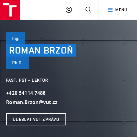
VUT
PŘIHLÁSIT
HLEDAT
MENU
SE
Ing.
ROMAN
BRZOŇ
Ph.D.
FAST, PST – LEKTOR
+420 54114 7488
Roman.Brzon@vut.cz
ODESLAT VUT ZPRÁVU