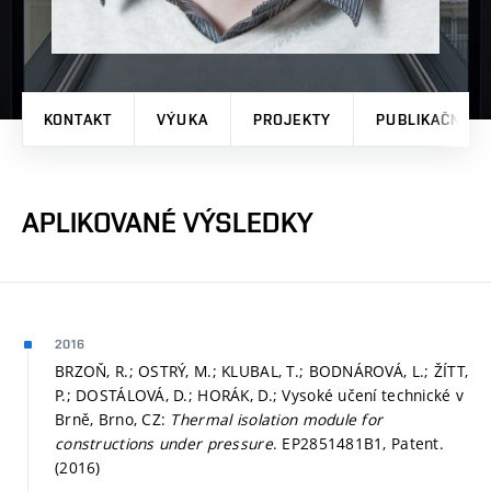
KONTAKT
VÝUKA
PROJEKTY
PUBLIKAČNÍ V
APLIKOVANÉ VÝSLEDKY
2016
BRZOŇ, R.; OSTRÝ, M.; KLUBAL, T.; BODNÁROVÁ, L.; ŽÍTT,
P.; DOSTÁLOVÁ, D.; HORÁK, D.; Vysoké učení technické v
Brně, Brno, CZ:
Thermal isolation module for
constructions under pressure
. EP2851481B1, Patent.
(2016)