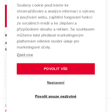
Profil univerzity
Spolupráce se školami
Soubory cookie používáme ke
Vysoké
Výzkumné infrastruktury
shromažďování a analýze informací o výkonu
Udržitelná univerzita
učení
Služby univerzity
Transfer znalostí
a používání webu, zajištění fungování funkcí
technické
Podnikavá univerzita / ContriBUTe
Mezinárodní dohody
ze sociálních médií a ke zlepšení a
Open Science
v
Bezpečná univerzita
přizpůsobení obsahu a reklam. Se souhlasem
Univerzitní sítě
Brně
Projekty
můžeme také předávat marketingovým
VYSOKÉ UČENÍ TECHNICKÉ V BRNĚ
Vyznamenání
platformám některé osobní údaje pro
Projekty ze strukturálních fondů
Antonínská 548/1
www.vut.cz
marketingové účely.
Organizační struktura
602 00 Brno
vut@vutbr.cz
Specifický výzkum
Zjistit více
Úřední deska
Ochrana osobních údajů
POVOLIT VŠE
(externí
Pracovní příležitosti
Nastavení
odkaz)
Podpora a rozvoj zaměstnanců a studujících
Povolit pouze nezbytné
Rovné příležitosti
Copyright © 2026 VUT
Sociální bezpečí
Prohlášení o přístupnosti