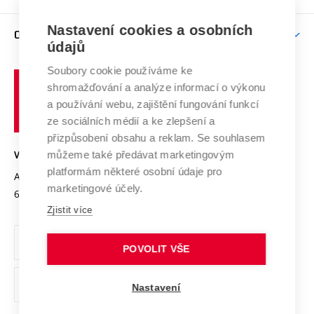
Brno
Podpora excelence
Závěrečné práce
Studium bez bariér
Zpracování osobních údajů uchazečů o studium
Firemní spolupráce
Nastavení cookies a osobních
Mezinárodní vědecká rada
O UNIVERZITĚ
Doktorské studium
Podpora podnikání
E-přihláška
údajů
Zahraniční spolupráce
Systém zajišťování kvality výzkumu
Profil univerzity
Soubory cookie používáme ke
Spolupráce se školami
Vysoké
Výzkumné infrastruktury
shromažďování a analýze informací o výkonu
Udržitelná univerzita
učení
Služby univerzity
Transfer znalostí
a používání webu, zajištění fungování funkcí
technické
Podnikavá univerzita / ContriBUTe
Mezinárodní dohody
ze sociálních médií a ke zlepšení a
Open Science
v
Bezpečná univerzita
přizpůsobení obsahu a reklam. Se souhlasem
Univerzitní sítě
Brně
Projekty
můžeme také předávat marketingovým
VYSOKÉ UČENÍ TECHNICKÉ V BRNĚ
Vyznamenání
platformám některé osobní údaje pro
Projekty ze strukturálních fondů
Antonínská 548/1
www.vut.cz
marketingové účely.
Organizační struktura
602 00 Brno
vut@vutbr.cz
Specifický výzkum
Zjistit více
Úřední deska
Ochrana osobních údajů
POVOLIT VŠE
(externí
Pracovní příležitosti
Nastavení
odkaz)
Podpora a rozvoj zaměstnanců a studujících