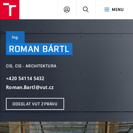
VUT
PŘIHLÁSIT
HLEDAT
MENU
SE
Ing.
ROMAN
BÁRTL
CIS, CIS - ARCHITEKTURA
+420 54114 5432
Roman.Bartl@vut.cz
ODESLAT VUT ZPRÁVU