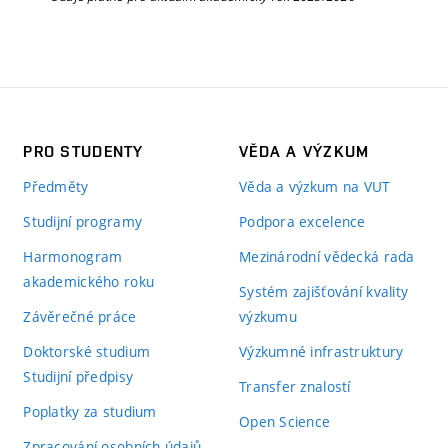
PRO STUDENTY
VĚDA A VÝZKUM
Předměty
Věda a výzkum na VUT
Studijní programy
Podpora excelence
Harmonogram
Mezinárodní vědecká rada
akademického roku
Systém zajišťování kvality
Závěrečné práce
výzkumu
Doktorské studium
Výzkumné infrastruktury
Studijní předpisy
Transfer znalostí
Poplatky za studium
Open Science
Zpracování osobních údajů