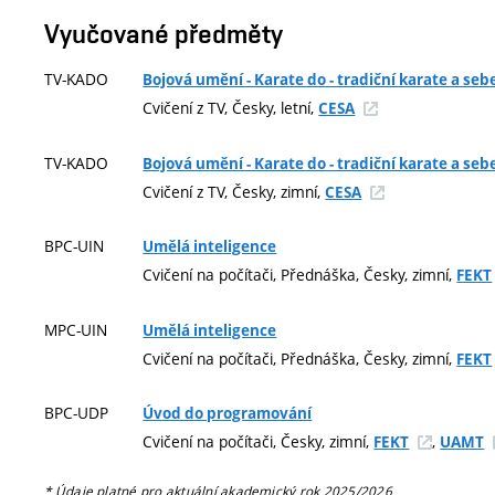
Vyučované předměty
TV-KADO
Bojová umění - Karate do - tradiční karate a se
Cvičení z TV, Česky, letní,
CESA
TV-KADO
Bojová umění - Karate do - tradiční karate a se
Cvičení z TV, Česky, zimní,
CESA
BPC-UIN
Umělá inteligence
Cvičení na počítači, Přednáška, Česky, zimní,
FEKT
MPC-UIN
Umělá inteligence
Cvičení na počítači, Přednáška, Česky, zimní,
FEKT
BPC-UDP
Úvod do programování
Cvičení na počítači, Česky, zimní,
,
FEKT
UAMT
* Údaje platné pro aktuální akademický rok 2025/2026