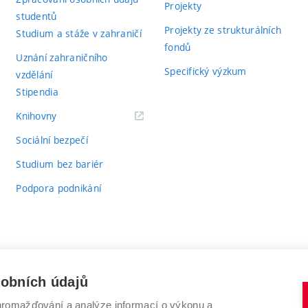
Projekty
studentů
Projekty ze strukturálních
Studium a stáže v zahraničí
fondů
Uznání zahraničního
Specifický výzkum
vzdělání
Stipendia
(externí
Knihovny
odkaz)
Sociální bezpečí
Studium bez bariér
Podpora podnikání
sobních údajů
romažďování a analýze informací o výkonu a