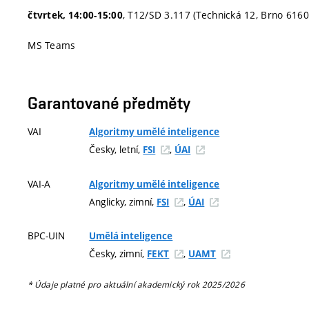
, T12/SD 3.117 (Technická 12, Brno 6160
čtvrtek, 14:00-15:00
MS Teams
Garantované předměty
VAI
Algoritmy umělé inteligence
Česky, letní,
,
FSI
ÚAI
VAI-A
Algoritmy umělé inteligence
Anglicky, zimní,
,
FSI
ÚAI
BPC-UIN
Umělá inteligence
Česky, zimní,
,
FEKT
UAMT
* Údaje platné pro aktuální akademický rok 2025/2026