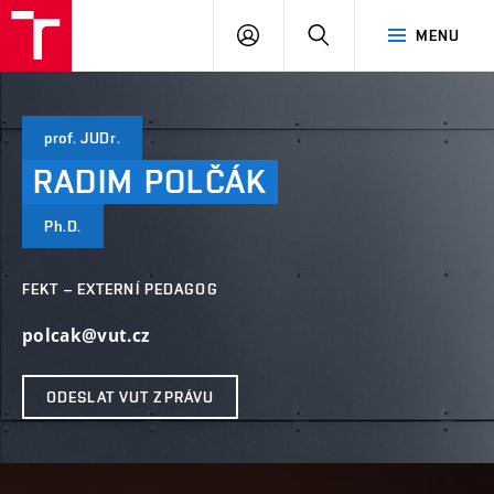
VUT
PŘIHLÁSIT
HLEDAT
MENU
SE
prof. JUDr.
RADIM
POLČÁK
Ph.D.
FEKT – EXTERNÍ PEDAGOG
polcak@vut.cz
ODESLAT VUT ZPRÁVU