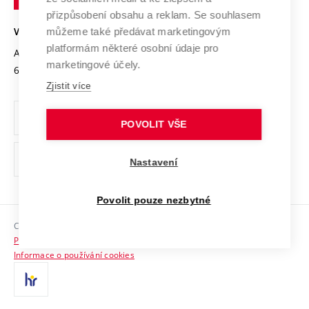
Open Science
v
Bezpečná univerzita
přizpůsobení obsahu a reklam. Se souhlasem
Univerzitní sítě
Brně
Projekty
můžeme také předávat marketingovým
VYSOKÉ UČENÍ TECHNICKÉ V BRNĚ
Vyznamenání
platformám některé osobní údaje pro
Projekty ze strukturálních fondů
Antonínská 548/1
www.vut.cz
marketingové účely.
Organizační struktura
602 00 Brno
vut@vutbr.cz
Specifický výzkum
Zjistit více
Úřední deska
Ochrana osobních údajů
POVOLIT VŠE
(externí
Pracovní příležitosti
Nastavení
odkaz)
Podpora a rozvoj zaměstnanců a studujících
Povolit pouze nezbytné
Rovné příležitosti
Copyright © 2026 VUT
Sociální bezpečí
Prohlášení o přístupnosti
HR Award
Informace o používání cookies
Kontakty