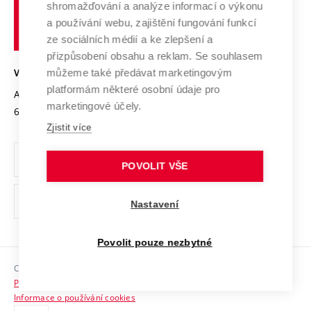
shromažďování a analýze informací o výkonu
Udržitelná univerzita
učení
Služby univerzity
Transfer znalostí
a používání webu, zajištění fungování funkcí
technické
Podnikavá univerzita / ContriBUTe
Mezinárodní dohody
ze sociálních médií a ke zlepšení a
Open Science
v
Bezpečná univerzita
přizpůsobení obsahu a reklam. Se souhlasem
Univerzitní sítě
Brně
Projekty
můžeme také předávat marketingovým
VYSOKÉ UČENÍ TECHNICKÉ V BRNĚ
Vyznamenání
platformám některé osobní údaje pro
Projekty ze strukturálních fondů
Antonínská 548/1
www.vut.cz
marketingové účely.
Organizační struktura
602 00 Brno
vut@vutbr.cz
Specifický výzkum
Zjistit více
Úřední deska
Ochrana osobních údajů
POVOLIT VŠE
(externí
Pracovní příležitosti
Nastavení
odkaz)
Podpora a rozvoj zaměstnanců a studujících
Povolit pouze nezbytné
Rovné příležitosti
Copyright © 2026 VUT
Sociální bezpečí
Prohlášení o přístupnosti
HR Award
Informace o používání cookies