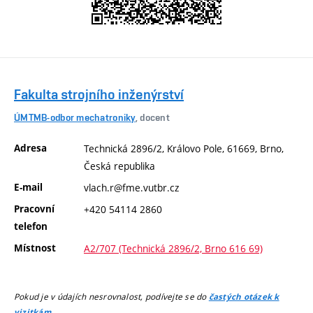
Fakulta strojního inženýrství
ÚMTMB-odbor mechatroniky
, docent
Adresa
Technická 2896/2, Královo Pole, 61669, Brno,
Česká republika
E-mail
vlach.r@fme.vutbr.cz
Pracovní
+420 54114 2860
telefon
Místnost
A2/707 (Technická 2896/2, Brno 616 69)
Pokud je v údajích nesrovnalost, podívejte se do
častých otázek k
.
vizitkám