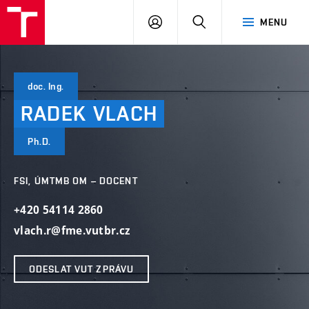
VUT
PŘIHLÁSIT
HLEDAT
MENU
SE
doc. Ing.
RADEK
VLACH
Ph.D.
FSI, ÚMTMB OM – DOCENT
+420 54114 2860
vlach.r@fme.vutbr.cz
ODESLAT VUT ZPRÁVU