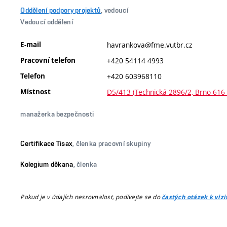
Oddělení podpory projektů
, vedoucí
Vedoucí oddělení
E-mail
havrankova@fme.vutbr.cz
Pracovní telefon
+420 54114 4993
Telefon
+420 603968110
Místnost
D5/413 (Technická 2896/2, Brno 616
manažerka bezpečnosti
Certifikace Tisax
, členka pracovní skupiny
Kolegium děkana
, členka
Pokud je v údajích nesrovnalost, podívejte se do
častých otázek k viz