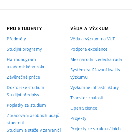
PRO STUDENTY
VĚDA A VÝZKUM
Předměty
Věda a výzkum na VUT
Studijní programy
Podpora excelence
Harmonogram
Mezinárodní vědecká rada
akademického roku
Systém zajišťování kvality
Závěrečné práce
výzkumu
Doktorské studium
Výzkumné infrastruktury
Studijní předpisy
Transfer znalostí
Poplatky za studium
Open Science
Zpracování osobních údajů
Projekty
studentů
Projekty ze strukturálních
Studium a stáže v zahraničí