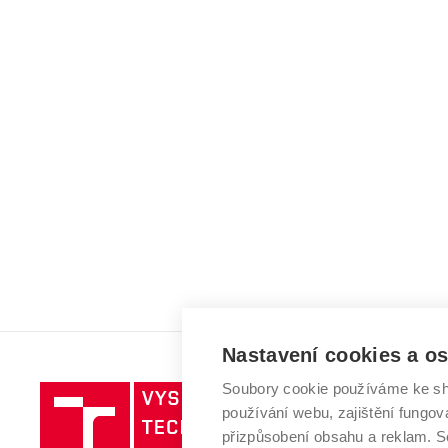
Nastavení cookies a o
Soubory cookie používáme ke sh
Vysoké
používání webu, zajištění fungová
učení
přizpůsobení obsahu a reklam.
technické