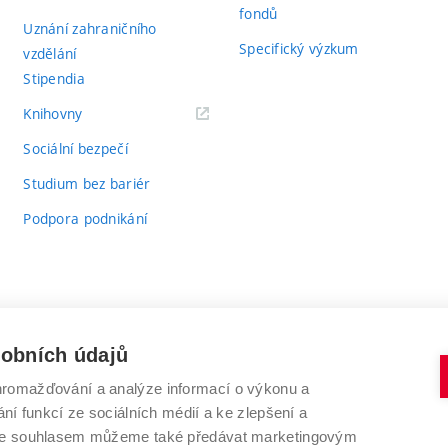
fondů
Uznání zahraničního
Specifický výzkum
vzdělání
Stipendia
(externí
Knihovny
odkaz)
Sociální bezpečí
Studium bez bariér
Podpora podnikání
sobních údajů
romažďování a analýze informací o výkonu a
VYSOKÉ UČENÍ TECHNICKÉ V BRNĚ
ní funkcí ze sociálních médií a ke zlepšení a
Antonínská 548/1
www.vut.cz
 Se souhlasem můžeme také předávat marketingovým