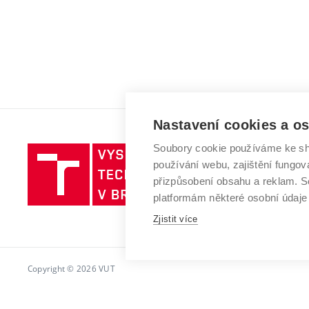
Nastavení cookies a o
Soubory cookie používáme ke sh
Vysoké
používání webu, zajištění fungová
učení
přizpůsobení obsahu a reklam.
technické
platformám některé osobní údaje
v
Zjistit více
Brně
Copyright © 2026 VUT