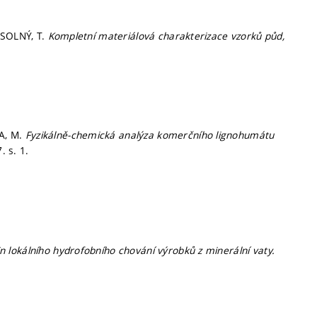
 SOLNÝ, T.
Kompletní materiálová charakterizace vzorků půd,
NA, M.
Fyzikálně-chemická analýza komerčního lignohumátu
7.
s. 1.
n lokálního hydrofobního chování výrobků z minerální vaty.