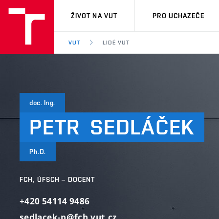
VUT
ŽIVOT NA VUT
PRO UCHAZEČE
VUT
LIDÉ VUT
doc. Ing.
PETR
SEDLÁČEK
Ph.D.
FCH, ÚFSCH – DOCENT
+420 54114 9486
sedlacek-p@fch.vut.cz