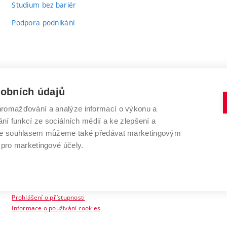
Studium bez bariér
Podpora podnikání
sobních údajů
romažďování a analýze informací o výkonu a
VYSOKÉ UČENÍ TECHNICKÉ V BRNĚ
ní funkcí ze sociálních médií a ke zlepšení a
Antonínská 548/1
www.vut.cz
 Se souhlasem můžeme také předávat marketingovým
602 00 Brno
vut@vutbr.cz
 pro marketingové účely.
Prohlášení o přístupnosti
Informace o používání cookies