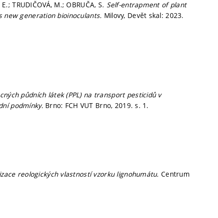
, E.; TRUDIČOVÁ, M.; OBRUČA, S.
Self-entrapment of plant
as new generation bioinoculants.
Milovy, Devět skal: 2023.
ných půdních látek (PPL) na transport pesticidů v
odní podmínky.
Brno: FCH VUT Brno, 2019.
s. 1.
izace reologických vlastností vzorku lignohumátu.
Centrum