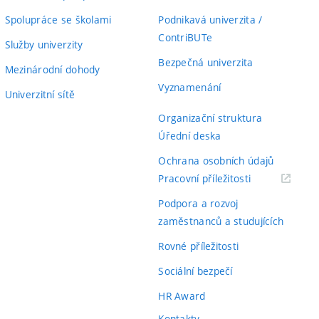
Spolupráce se školami
Podnikavá univerzita /
ContriBUTe
Služby univerzity
Bezpečná univerzita
Mezinárodní dohody
Vyznamenání
Univerzitní sítě
Organizační struktura
Úřední deska
Ochrana osobních údajů
(externí
Pracovní příležitosti
odkaz)
Podpora a rozvoj
zaměstnanců a studujících
Rovné příležitosti
Sociální bezpečí
HR Award
Kontakty