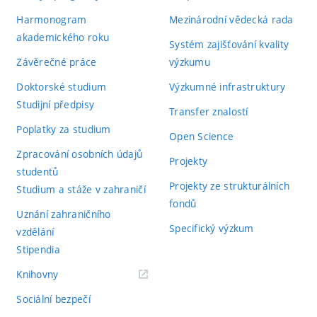
Harmonogram
Mezinárodní vědecká rada
akademického roku
Systém zajišťování kvality
Závěrečné práce
výzkumu
Doktorské studium
Výzkumné infrastruktury
Studijní předpisy
Transfer znalostí
Poplatky za studium
Open Science
Zpracování osobních údajů
Projekty
studentů
Projekty ze strukturálních
Studium a stáže v zahraničí
fondů
Uznání zahraničního
Specifický výzkum
vzdělání
Stipendia
(externí
Knihovny
odkaz)
Sociální bezpečí