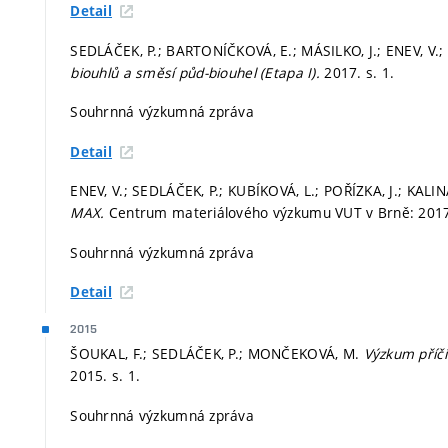
Detail
SEDLÁČEK, P.; BARTONÍČKOVÁ, E.; MÁSILKO, J.; ENEV, V.;
biouhlů a směsí půd-biouhel (Etapa I).
2017.
s. 1.
Souhrnná výzkumná zpráva
Detail
ENEV, V.; SEDLÁČEK, P.; KUBÍKOVÁ, L.; POŘÍZKA, J.; KALI
MAX.
Centrum materiálového výzkumu VUT v Brně: 201
Souhrnná výzkumná zpráva
Detail
2015
ŠOUKAL, F.; SEDLÁČEK, P.; MONČEKOVÁ, M.
Výzkum příči
2015.
s. 1.
Souhrnná výzkumná zpráva