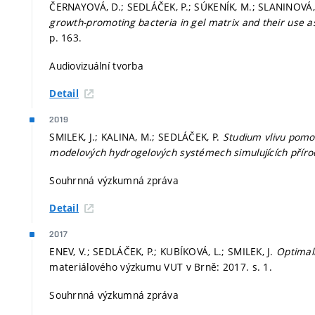
ČERNAYOVÁ, D.; SEDLÁČEK, P.; SÚKENÍK, M.; SLANINOVÁ
growth-promoting bacteria in gel matrix and their use 
p. 163.
Audiovizuální tvorba
Detail
2019
SMILEK, J.; KALINA, M.; SEDLÁČEK, P.
Studium vlivu pomoc
modelových hydrogelových systémech simulujících přír
Souhrnná výzkumná zpráva
Detail
2017
ENEV, V.; SEDLÁČEK, P.; KUBÍKOVÁ, L.; SMILEK, J.
Optimal
materiálového výzkumu VUT v Brně: 2017.
s. 1.
Souhrnná výzkumná zpráva