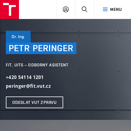
VUT
PŘIHLÁSIT
HLEDAT
MENU
SE
Dr. Ing.
PETR
PERINGER
FIT, UITS – ODBORNÝ ASISTENT
+420 54114 1201
peringer@fit.vut.cz
ODESLAT VUT ZPRÁVU