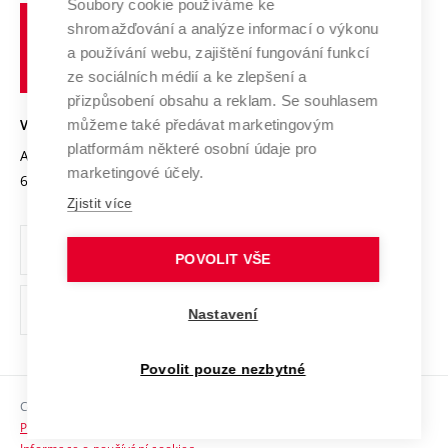
Soubory cookie používáme ke
Spolupráce se školami
Vysoké
Výzkumné infrastruktury
shromažďování a analýze informací o výkonu
Udržitelná univerzita
učení
Služby univerzity
Transfer znalostí
a používání webu, zajištění fungování funkcí
technické
Podnikavá univerzita / ContriBUTe
Mezinárodní dohody
ze sociálních médií a ke zlepšení a
Open Science
v
Bezpečná univerzita
přizpůsobení obsahu a reklam. Se souhlasem
Univerzitní sítě
Brně
Projekty
můžeme také předávat marketingovým
VYSOKÉ UČENÍ TECHNICKÉ V BRNĚ
Vyznamenání
platformám některé osobní údaje pro
Projekty ze strukturálních fondů
Antonínská 548/1
www.vut.cz
marketingové účely.
Organizační struktura
602 00 Brno
vut@vutbr.cz
Specifický výzkum
Zjistit více
Úřední deska
Ochrana osobních údajů
POVOLIT VŠE
(externí
Pracovní příležitosti
Nastavení
odkaz)
Podpora a rozvoj zaměstnanců a studujících
Povolit pouze nezbytné
Rovné příležitosti
Copyright © 2026 VUT
Sociální bezpečí
Prohlášení o přístupnosti
HR Award