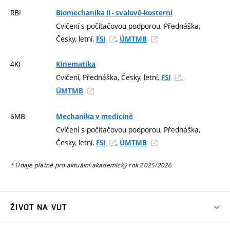
RBI
Biomechanika II - svalově-kosterní
Cvičení s počítačovou podporou, Přednáška,
Česky, letní,
,
FSI
ÚMTMB
4KI
Kinematika
Cvičení, Přednáška, Česky, letní,
,
FSI
ÚMTMB
6MB
Mechanika v medicíně
Cvičení s počítačovou podporou, Přednáška,
Česky, letní,
,
FSI
ÚMTMB
* Údaje platné pro aktuální akademický rok 2025/2026
ŽIVOT NA VUT
Atmosféra VUT