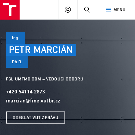
VUT
PŘIHLÁSIT
HLEDAT
MENU
SE
Ing.
PETR
MARCIÁN
Ph.D.
FSI, ÚMTMB OBM – VEDOUCÍ ODBORU
+420 54114 2873
marcian@fme.vutbr.cz
ODESLAT VUT ZPRÁVU