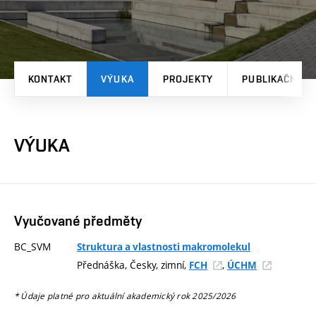
KONTAKT
VÝUKA
PROJEKTY
PUBLIKAČNÍ V
VÝUKA
Vyučované předměty
BC_SVM
Struktura a vlastnosti makromolekul
Přednáška, Česky, zimní,
,
FCH
ÚCHM
* Údaje platné pro aktuální akademický rok 2025/2026