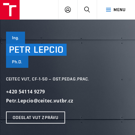
VUT
PŘIHLÁSIT
HLEDAT
MENU
SE
Ing.
PETR
LEPCIO
Ph.D.
CEITEC VUT, CF-1-50 – OST.PEDAG.PRAC.
+420 54114 9279
Petr.Lepcio@ceitec.vutbr.cz
ODESLAT VUT ZPRÁVU