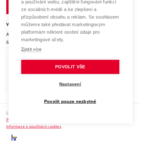
Transfer znalostí
a používání webu, zajištění fungování funkcí
technické
Podnikavá univerzita / ContriBUTe
Mezinárodní dohody
ze sociálních médií a ke zlepšení a
Open Science
v
Bezpečná univerzita
přizpůsobení obsahu a reklam. Se souhlasem
Univerzitní sítě
Brně
Projekty
můžeme také předávat marketingovým
VYSOKÉ UČENÍ TECHNICKÉ V BRNĚ
Vyznamenání
platformám některé osobní údaje pro
Projekty ze strukturálních fondů
Antonínská 548/1
www.vut.cz
marketingové účely.
Organizační struktura
602 00 Brno
vut@vutbr.cz
Specifický výzkum
Zjistit více
Úřední deska
Ochrana osobních údajů
POVOLIT VŠE
(externí
Pracovní příležitosti
Nastavení
odkaz)
Podpora a rozvoj zaměstnanců a studujících
Povolit pouze nezbytné
Rovné příležitosti
Copyright © 2026 VUT
Sociální bezpečí
Prohlášení o přístupnosti
HR Award
Informace o používání cookies
Kontakty