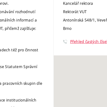
rovi.
Kancelář rektora
konávání rozhodnutí
Rektorát VUT
ionálních informací a
Antonínská 548/1, Veveř
T, přičemž zajišťuje:
Brno
Přehled častých číse
adech též pro činnost
 se Statutem Správní
 a pracovních skupin dle
ace institucionálních