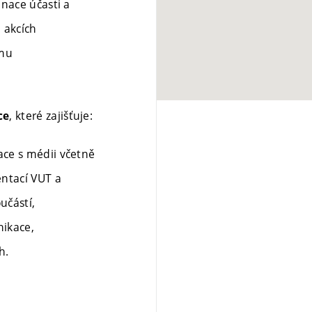
inace účasti a
 akcích
amu
, které zajišťuje:
ce
ace s médii včetně
entací VUT a
učástí,
nikace,
h.