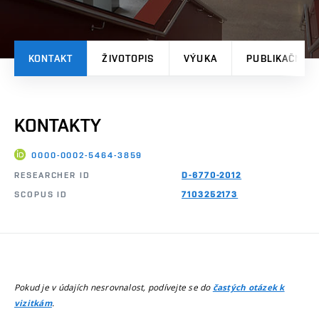
KONTAKT
ŽIVOTOPIS
VÝUKA
PUBLIKAČNÍ V
KONTAKTY
0000-0002-5464-3859
RESEARCHER ID
D-6770-2012
SCOPUS ID
7103252173
Pokud je v údajích nesrovnalost, podívejte se do
častých otázek k
.
vizitkám