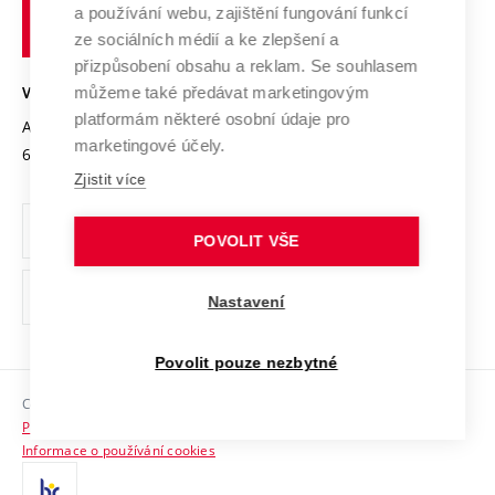
Transfer znalostí
a používání webu, zajištění fungování funkcí
technické
Podnikavá univerzita / ContriBUTe
Mezinárodní dohody
ze sociálních médií a ke zlepšení a
Open Science
v
Bezpečná univerzita
přizpůsobení obsahu a reklam. Se souhlasem
Univerzitní sítě
Brně
Projekty
můžeme také předávat marketingovým
VYSOKÉ UČENÍ TECHNICKÉ V BRNĚ
Vyznamenání
platformám některé osobní údaje pro
Projekty ze strukturálních fondů
Antonínská 548/1
www.vut.cz
marketingové účely.
Organizační struktura
602 00 Brno
vut@vutbr.cz
Specifický výzkum
Zjistit více
Úřední deska
Ochrana osobních údajů
POVOLIT VŠE
(externí
Pracovní příležitosti
Nastavení
odkaz)
Podpora a rozvoj zaměstnanců a studujících
Povolit pouze nezbytné
Rovné příležitosti
Copyright © 2026 VUT
Sociální bezpečí
Prohlášení o přístupnosti
HR Award
Informace o používání cookies