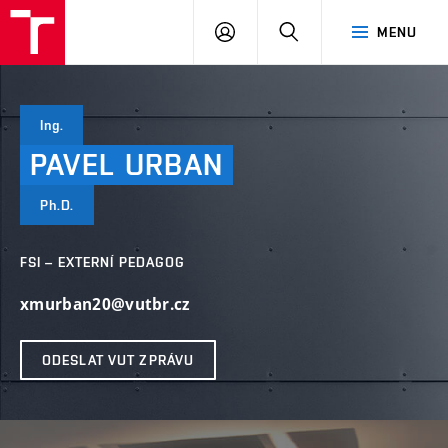
VUT
PŘIHLÁSIT
HLEDAT
MENU
SE
Ing.
PAVEL
URBAN
Ph.D.
FSI – EXTERNÍ PEDAGOG
xmurban20@vutbr.cz
ODESLAT VUT ZPRÁVU