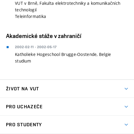
VUT v Brně, Fakulta elektrotechniky a komunikačních
technologií
Teleinformatika
Akademické stáže v zahraničí
2002-02-11 - 2002-05-17
Katholieke Hogeschool Brugge-Oostende, Belgie
studium
ŽIVOT NA VUT
Atmosféra VUT
PRO UCHAZEČE
Prostory školy
Proč na VUT
Koleje
PRO STUDENTY
Studijní programy
Stravování