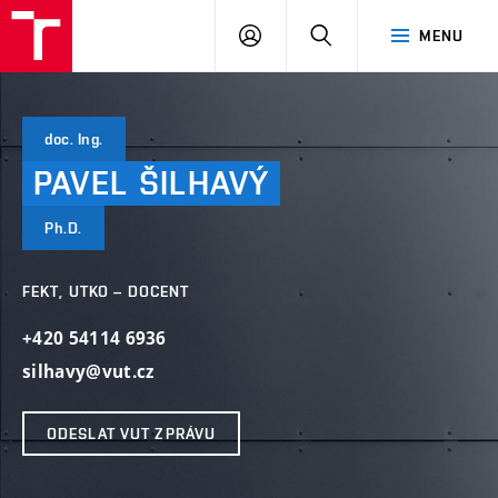
VUT
PŘIHLÁSIT
HLEDAT
MENU
SE
doc. Ing.
PAVEL
ŠILHAVÝ
Ph.D.
FEKT, UTKO – DOCENT
+420 54114 6936
silhavy@vut.cz
ODESLAT VUT ZPRÁVU