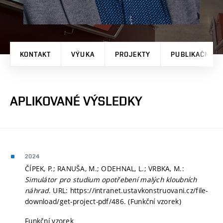
KONTAKT
VÝUKA
PROJEKTY
PUBLIKAČNÍ V
APLIKOVANÉ VÝSLEDKY
2024
ČÍPEK, P.; RANUŠA, M.; ODEHNAL, L.; VRBKA, M.:
Simulátor pro studium opotřebení malých kloubních
náhrad
. URL: https://intranet.ustavkonstruovani.cz/file-
download/get-project-pdf/486. (Funkční vzorek)
Funkční vzorek