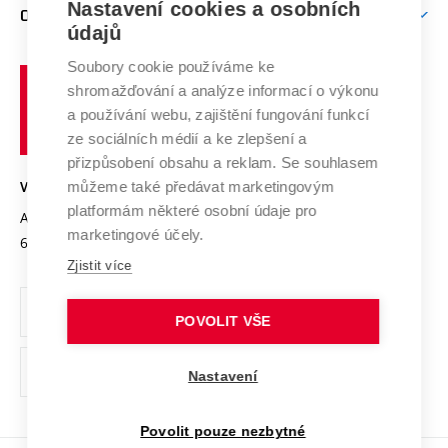
Mezinárodní vědecká rada
Nastavení cookies a osobních
O UNIVERZITĚ
Doktorské studium
Podpora podnikání
E-přihláška
údajů
Zahraniční spolupráce
Systém zajišťování kvality výzkumu
Profil univerzity
Spolupráce se školami
Soubory cookie používáme ke
Vysoké
Výzkumné infrastruktury
shromažďování a analýze informací o výkonu
Udržitelná univerzita
učení
Služby univerzity
Transfer znalostí
a používání webu, zajištění fungování funkcí
technické
Podnikavá univerzita / ContriBUTe
Mezinárodní dohody
ze sociálních médií a ke zlepšení a
Open Science
v
Bezpečná univerzita
přizpůsobení obsahu a reklam. Se souhlasem
Univerzitní sítě
Brně
Projekty
můžeme také předávat marketingovým
VYSOKÉ UČENÍ TECHNICKÉ V BRNĚ
Vyznamenání
platformám některé osobní údaje pro
Projekty ze strukturálních fondů
Antonínská 548/1
www.vut.cz
marketingové účely.
Organizační struktura
602 00 Brno
vut@vutbr.cz
Specifický výzkum
Zjistit více
Úřední deska
Ochrana osobních údajů
POVOLIT VŠE
(externí
Pracovní příležitosti
Nastavení
odkaz)
Podpora a rozvoj zaměstnanců a studujících
Povolit pouze nezbytné
Rovné příležitosti