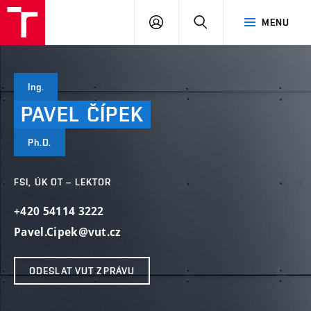
VUT
PŘIHLÁSIT
HLEDAT
MENU
SE
Ing.
PAVEL
ČÍPEK
Ph.D.
FSI, ÚK OT – LEKTOR
+420 54114 3222
Pavel.Cipek@vut.cz
ODESLAT VUT ZPRÁVU