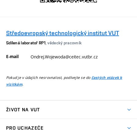
Středoevropský technologický institut VUT
Sdílená laboratoř RP1
, vědecký pracovník
E-mail
Ondrej.Wojewoda@ceitec.vutbr.cz
Pokud je v údajích nesrovnalost, podívejte se do
častých otázek k
.
vizitkám
ŽIVOT NA VUT
Atmosféra VUT
PRO UCHAZEČE
Prostory školy