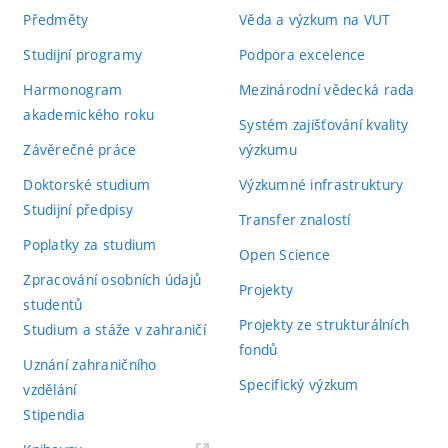
Předměty
Věda a výzkum na VUT
Studijní programy
Podpora excelence
Harmonogram
Mezinárodní vědecká rada
akademického roku
Systém zajišťování kvality
Závěrečné práce
výzkumu
Doktorské studium
Výzkumné infrastruktury
Studijní předpisy
Transfer znalostí
Poplatky za studium
Open Science
Zpracování osobních údajů
Projekty
studentů
Projekty ze strukturálních
Studium a stáže v zahraničí
fondů
Uznání zahraničního
Specifický výzkum
vzdělání
Stipendia