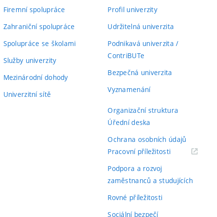
Firemní spolupráce
Profil univerzity
Zahraniční spolupráce
Udržitelná univerzita
Spolupráce se školami
Podnikavá univerzita /
ContriBUTe
Služby univerzity
Bezpečná univerzita
Mezinárodní dohody
Vyznamenání
Univerzitní sítě
Organizační struktura
Úřední deska
Ochrana osobních údajů
(externí
Pracovní příležitosti
odkaz)
Podpora a rozvoj
zaměstnanců a studujících
Rovné příležitosti
Sociální bezpečí