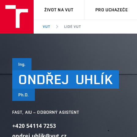
VUT
ŽIVOT NA VUT
PRO UCHAZEČE
VUT
LIDÉ VUT
Ing.
ONDŘEJ
UHLÍK
Ph.D.
FAST, AIU – ODBORNÝ ASISTENT
+420 54114 7253
ondrej.uhlik@vut.cz