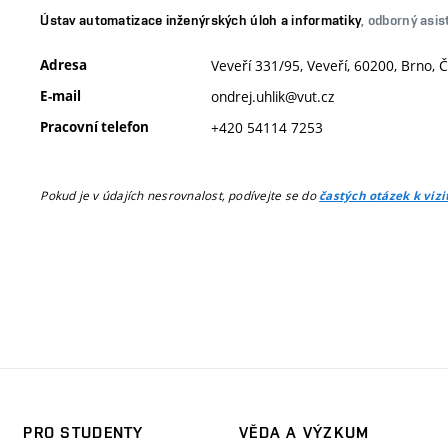
Ústav automatizace inženýrských úloh a informatiky
, odborný asis
Adresa
Veveří 331/95, Veveří, 60200, Brno, 
E-mail
ondrej.uhlik@vut.cz
Pracovní telefon
+420 54114 7253
Pokud je v údajích nesrovnalost, podívejte se do
častých otázek k viz
PRO STUDENTY
VĚDA A VÝZKUM