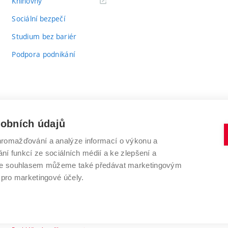
(externí
Knihovny
odkaz)
Sociální bezpečí
Studium bez bariér
Podpora podnikání
sobních údajů
romažďování a analýze informací o výkonu a
VYSOKÉ UČENÍ TECHNICKÉ V BRNĚ
ní funkcí ze sociálních médií a ke zlepšení a
Antonínská 548/1
www.vut.cz
 Se souhlasem můžeme také předávat marketingovým
602 00 Brno
vut@vutbr.cz
 pro marketingové účely.