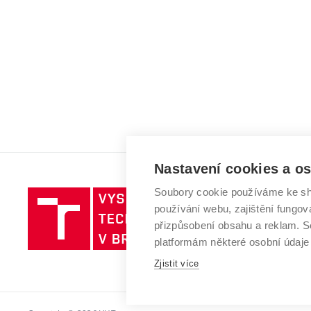
Nastavení cookies a o
Soubory cookie používáme ke sh
Vysoké
používání webu, zajištění fungová
učení
přizpůsobení obsahu a reklam.
technické
platformám některé osobní údaje
v
Zjistit více
Brně