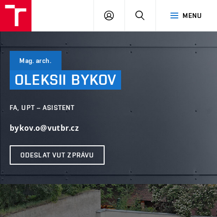
VUT
PŘIHLÁSIT
HLEDAT
MENU
SE
Mag. arch.
OLEKSII
BYKOV
FA, UPT – ASISTENT
bykov.o@vutbr.cz
ODESLAT VUT ZPRÁVU