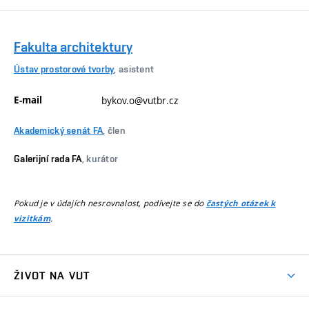
Fakulta architektury
Ústav prostorové tvorby
, asistent
E-mail
bykov.o@vutbr.cz
Akademický senát FA
, člen
Galerijní rada FA
, kurátor
Pokud je v údajích nesrovnalost, podívejte se do
častých otázek k
.
vizitkám
ŽIVOT NA VUT
Atmosféra VUT