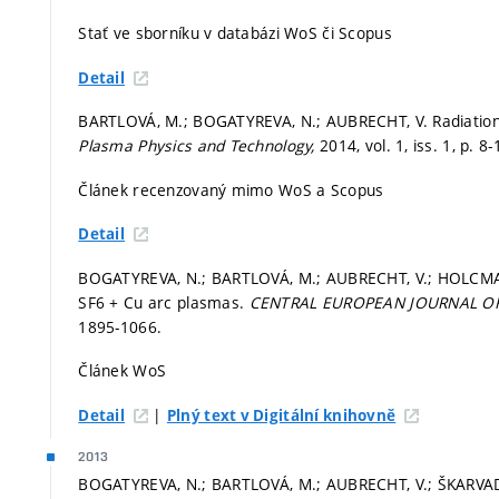
Stať ve sborníku v databázi WoS či Scopus
Detail
BARTLOVÁ, M.; BOGATYREVA, N.; AUBRECHT, V. Radiation
Plasma Physics and Technology,
2014, vol. 1, iss. 1,
p. 8-
Článek recenzovaný mimo WoS a Scopus
Detail
BOGATYREVA, N.; BARTLOVÁ, M.; AUBRECHT, V.; HOLCMAN, 
SF6 + Cu arc plasmas.
CENTRAL EUROPEAN JOURNAL OF
1895-1066.
Článek WoS
|
Detail
Plný text v Digitální knihovně
2013
BOGATYREVA, N.; BARTLOVÁ, M.; AUBRECHT, V.; ŠKARVA