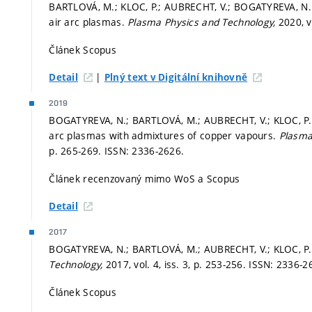
BARTLOVÁ, M.; KLOC, P.; AUBRECHT, V.; BOGATYREVA, N. I
air arc plasmas.
Plasma Physics and Technology,
2020, vo
Článek Scopus
|
Detail
Plný text v Digitální knihovně
2019
BOGATYREVA, N.; BARTLOVÁ, M.; AUBRECHT, V.; KLOC, P. 
arc plasmas with admixtures of copper vapours.
Plasma
p. 265-269.
ISSN: 2336-2626.
Článek recenzovaný mimo WoS a Scopus
Detail
2017
BOGATYREVA, N.; BARTLOVÁ, M.; AUBRECHT, V.; KLOC, P. 
Technology,
2017, vol. 4, iss. 3,
p. 253-256.
ISSN: 2336-2
Článek Scopus