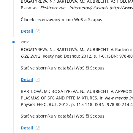
BOGATYREVA, N.; BARTLOVÁ, M.; AUBRECHT, V.; HOLCMAN,
Plasmas.
Elektrorevue - Internetový časopis (http://www
Článek recenzovaný mimo WoS a Scopus
Detail
2012
BOGATYREVA, N.; BARTLOVÁ, M.; AUBRECHT, V. Radiační p
OZE 2012.
Kouty nad Desnou: 2012.
s. 1-6.
ISBN: 978-80
Stať ve sborníku v databázi WoS či Scopus
Detail
BARTLOVÁ, M.; BOGATYREVA, N.; AUBRECHT, V. APPRO
PLASMAS OF SF6 AND PTFE MIXTURES. In
New trends in
Physics FEEC, BUT, 2012.
p. 115-118.
ISBN: 978-80-214-4
Stať ve sborníku v databázi WoS či Scopus
Detail