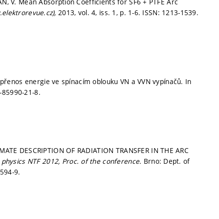
 V. Mean Absorption Coefficients for SF6 + PTFE Arc
.elektrorevue.cz),
2013, vol. 4, iss. 1,
p. 1-6.
ISSN: 1213-1539.
řenos energie ve spínacím oblouku VN a VVN vypínačů. In
-85990-21-8.
XIMATE DESCRIPTION OF RADIATION TRANSFER IN THE ARC
 physics NTF 2012, Proc. of the conference.
Brno: Dept. of
594-9.