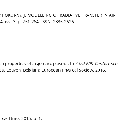
.; POKORNÝ, J. MODELLING OF RADIATIVE TRANSFER IN AIR
4, iss. 3,
p. 261-264.
ISSN: 2336-2626.
n properties of argon arc plasma. In
43rd EPS Conference
s. Leuven, Belgium: European Physical Society, 2016.
asma.
Brno: 2015.
p. 1.