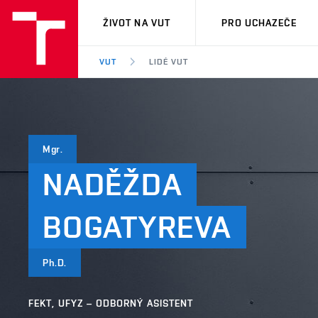
VUT
ŽIVOT NA VUT
PRO UCHAZEČE
VUT
LIDÉ VUT
Mgr.
NADĚŽDA
BOGATYREVA
Ph.D.
FEKT, UFYZ – ODBORNÝ ASISTENT