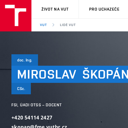
VUT
ŽIVOT NA VUT
PRO UCHAZEČE
VUT
LIDÉ VUT
doc. Ing.
MIROSLAV
ŠKOPÁ
CSc.
FSI, ÚADI OTSS – DOCENT
+420 54114 2427
skopan@fme.vutbr.cz