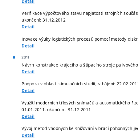
Detail
Verifikace výpočtového stavu napjatosti strojních součá
ukončení: 31.12.2012
Detail
Inovace výuky logistických procesů pomocí metody diskre
Detail
2011
Návrh konstrukce krájecího a štípacího stroje palivovéh
Detail
Podpora v oblasti simulačních studií, zahájení: 22.02.20
Detail
Využití moderních tříosých snímačů a automatického říz
01.01.2011, ukončení: 31.12.2011
Detail
Vývoj metod vhodných ke snižování vibrací pohonných je
Detail