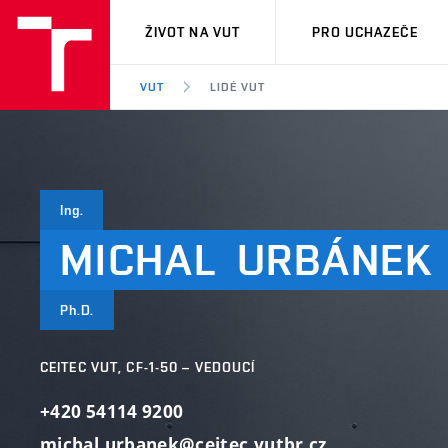
VUT
ŽIVOT NA VUT
PRO UCHAZEČE
VUT
LIDÉ VUT
Ing.
MICHAL
URBÁNEK
Ph.D.
CEITEC VUT, CF-1-50 – VEDOUCÍ
+420 54114 9200
michal.urbanek@ceitec.vutbr.cz