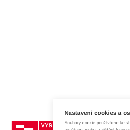
Nastavení cookies a o
Soubory cookie používáme ke sh
Vysoké
používání webu, zajištění fungová