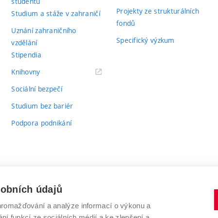
studentů
Projekty ze strukturálních
Studium a stáže v zahraničí
fondů
Uznání zahraničního
Specifický výzkum
vzdělání
Stipendia
(externí
Knihovny
odkaz)
Sociální bezpečí
Studium bez bariér
Podpora podnikání
sobních údajů
romažďování a analýze informací o výkonu a
VYSOKÉ UČENÍ TECHNICKÉ V BRNĚ
ní funkcí ze sociálních médií a ke zlepšení a