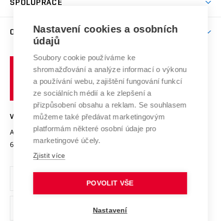
SPOLUPRÁCE
Celoživotní vzdělávání
Brno
Podpora excelence
Závěrečné práce
Studium bez bariér
Zpracování osobních údajů uchazečů o studium
Firemní spolupráce
Mezinárodní vědecká rada
Nastavení cookies a osobních
O UNIVERZITĚ
Doktorské studium
Podpora podnikání
E-přihláška
údajů
Zahraniční spolupráce
Systém zajišťování kvality výzkumu
Profil univerzity
Spolupráce se školami
Soubory cookie používáme ke
Vysoké
Výzkumné infrastruktury
shromažďování a analýze informací o výkonu
Udržitelná univerzita
učení
Služby univerzity
Transfer znalostí
a používání webu, zajištění fungování funkcí
technické
Podnikavá univerzita / ContriBUTe
Mezinárodní dohody
ze sociálních médií a ke zlepšení a
Open Science
v
Bezpečná univerzita
přizpůsobení obsahu a reklam. Se souhlasem
Univerzitní sítě
Brně
Projekty
můžeme také předávat marketingovým
VYSOKÉ UČENÍ TECHNICKÉ V BRNĚ
Vyznamenání
platformám některé osobní údaje pro
Projekty ze strukturálních fondů
Antonínská 548/1
www.vut.cz
marketingové účely.
Organizační struktura
602 00 Brno
vut@vutbr.cz
Specifický výzkum
Zjistit více
Úřední deska
Ochrana osobních údajů
POVOLIT VŠE
(externí
Pracovní příležitosti
Nastavení
odkaz)