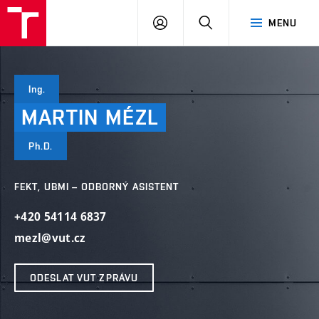
VUT
PŘIHLÁSIT
HLEDAT
MENU
SE
Ing.
MARTIN
MÉZL
Ph.D.
FEKT, UBMI – ODBORNÝ ASISTENT
+420 54114 6837
mezl@vut.cz
ODESLAT VUT ZPRÁVU