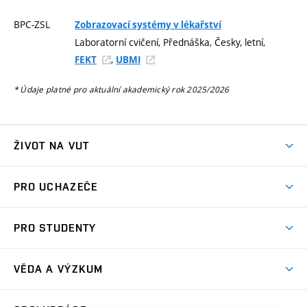
BPC-ZSL
Zobrazovací systémy v lékařství
Laboratorní cvičení, Přednáška, Česky, letní,
,
FEKT
UBMI
* Údaje platné pro aktuální akademický rok 2025/2026
ŽIVOT NA VUT
Atmosféra VUT
PRO UCHAZEČE
Prostory školy
Proč na VUT
Koleje
PRO STUDENTY
Studijní programy
Stravování
Předměty
Studijní předpisy
Studium a stáže v zahraničí
Stipendia
Dny otevřených dveří
VĚDA A VÝZKUM
Sport na VUT
(externí
Studijní programy
Poplatky za studium
Uznání zahraničního vzdělání
Knihovny
Aktivity pro juniory
Studentský život
odkaz)
Věda a výzkum na VUT
Harmonogram akademického roku
Zpracování osobních údajů studentů
Sociální bezpečí