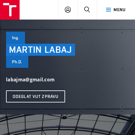
VUT
PŘIHLÁSIT
HLEDAT
MENU
SE
Ing.
MARTIN
LABAJ
Ph.D.
labajma@gmail.com
ODESLAT VUT ZPRÁVU