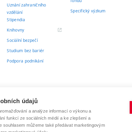
fondů
Uznání zahraničního
Specifický výzkum
vzdělání
Stipendia
(externí
Knihovny
odkaz)
Sociální bezpečí
Studium bez bariér
Podpora podnikání
sobních údajů
romažďování a analýze informací o výkonu a
VYSOKÉ UČENÍ TECHNICKÉ V BRNĚ
ní funkcí ze sociálních médií a ke zlepšení a
Antonínská 548/1
www.vut.cz
 Se souhlasem můžeme také předávat marketingovým
602 00 Brno
vut@vutbr.cz