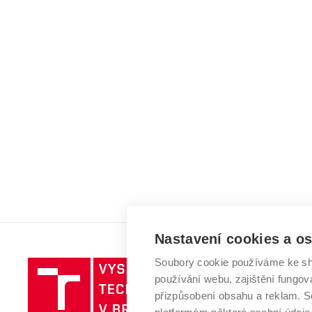
Nastavení cookies a o
Soubory cookie používáme ke sh
Vysoké
používání webu, zajištění fungová
učení
přizpůsobení obsahu a reklam.
technické