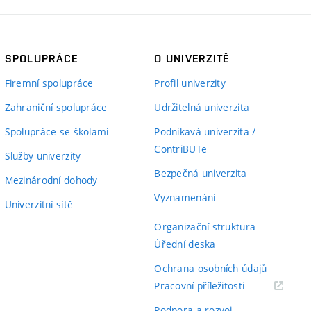
SPOLUPRÁCE
O UNIVERZITĚ
Firemní spolupráce
Profil univerzity
Zahraniční spolupráce
Udržitelná univerzita
Spolupráce se školami
Podnikavá univerzita /
ContriBUTe
Služby univerzity
Bezpečná univerzita
Mezinárodní dohody
Vyznamenání
Univerzitní sítě
Organizační struktura
Úřední deska
Ochrana osobních údajů
(externí
Pracovní příležitosti
odkaz)
Podpora a rozvoj