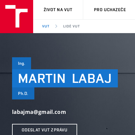
VUT
ŽIVOT NA VUT
PRO UCHAZEČE
VUT
LIDÉ VUT
Ing.
MARTIN
LABAJ
Ph.D.
labajma@gmail.com
ODESLAT VUT ZPRÁVU