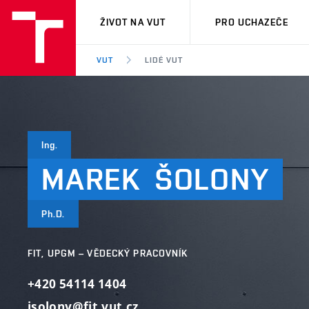
VUT
ŽIVOT NA VUT
PRO UCHAZEČE
VUT
LIDÉ VUT
Ing.
MAREK
ŠOLONY
Ph.D.
FIT, UPGM – VĚDECKÝ PRACOVNÍK
+420 54114 1404
isolony@fit.vut.cz