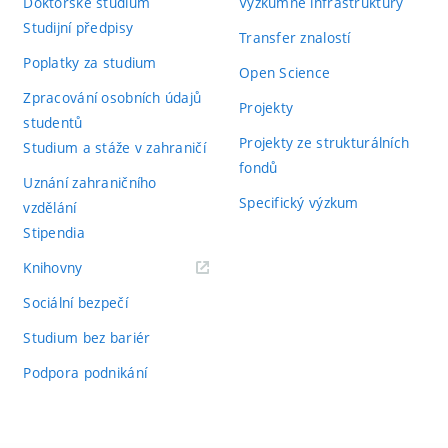
Doktorské studium
Výzkumné infrastruktury
Studijní předpisy
Transfer znalostí
Poplatky za studium
Open Science
Zpracování osobních údajů
Projekty
studentů
Projekty ze strukturálních
Studium a stáže v zahraničí
fondů
Uznání zahraničního
Specifický výzkum
vzdělání
Stipendia
(externí
Knihovny
odkaz)
Sociální bezpečí
Studium bez bariér
Podpora podnikání