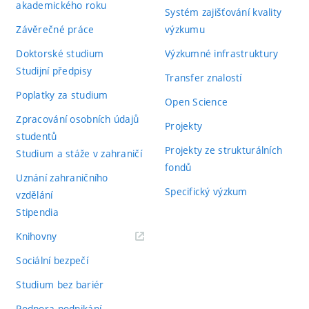
akademického roku
Systém zajišťování kvality
Závěrečné práce
výzkumu
Doktorské studium
Výzkumné infrastruktury
Studijní předpisy
Transfer znalostí
Poplatky za studium
Open Science
Zpracování osobních údajů
Projekty
studentů
Projekty ze strukturálních
Studium a stáže v zahraničí
fondů
Uznání zahraničního
Specifický výzkum
vzdělání
Stipendia
(externí
Knihovny
odkaz)
Sociální bezpečí
Studium bez bariér
Podpora podnikání