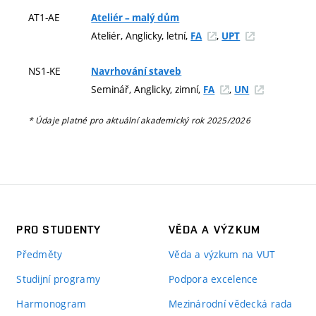
AT1-AE
Ateliér – malý dům
Ateliér, Anglicky, letní,
,
FA
UPT
NS1-KE
Navrhování staveb
Seminář, Anglicky, zimní,
,
FA
UN
* Údaje platné pro aktuální akademický rok 2025/2026
PRO STUDENTY
VĚDA A VÝZKUM
Předměty
Věda a výzkum na VUT
Studijní programy
Podpora excelence
Harmonogram
Mezinárodní vědecká rada