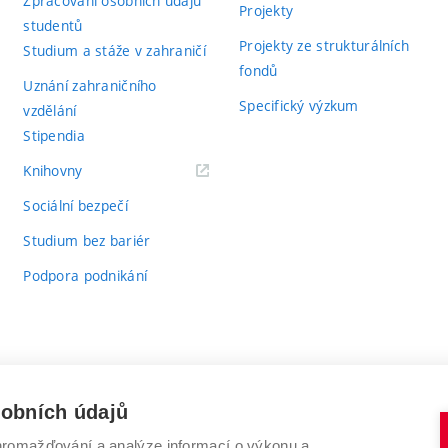
Zpracování osobních údajů
Projekty
studentů
Projekty ze strukturálních
Studium a stáže v zahraničí
fondů
Uznání zahraničního
Specifický výzkum
vzdělání
Stipendia
(externí
Knihovny
odkaz)
Sociální bezpečí
Studium bez bariér
Podpora podnikání
sobních údajů
romažďování a analýze informací o výkonu a