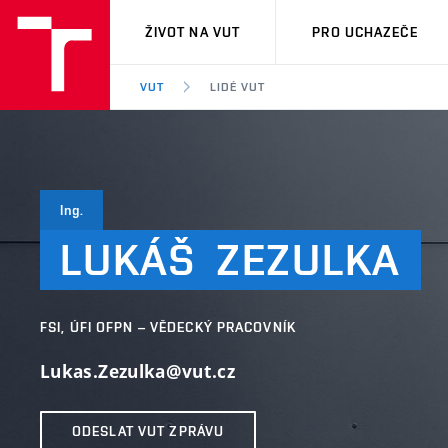
VUT
ŽIVOT NA VUT
PRO UCHAZEČE
VUT
LIDÉ VUT
Ing.
LUKÁŠ
ZEZULKA
FSI, ÚFI OFPN – VĚDECKÝ PRACOVNÍK
Lukas.Zezulka@vut.cz
ODESLAT VUT ZPRÁVU