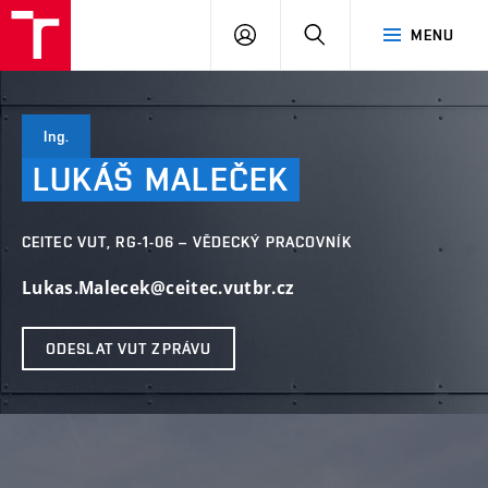
VUT
PŘIHLÁSIT
HLEDAT
MENU
SE
Ing.
LUKÁŠ
MALEČEK
CEITEC VUT, RG-1-06 – VĚDECKÝ PRACOVNÍK
Lukas.Malecek@ceitec.vutbr.cz
ODESLAT VUT ZPRÁVU