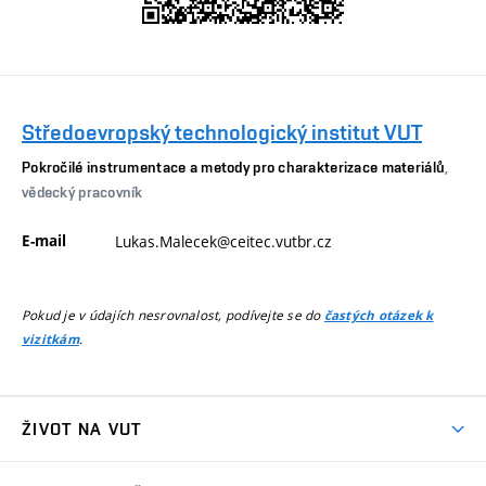
Středoevropský technologický institut VUT
Pokročilé instrumentace a metody pro charakterizace materiálů
,
vědecký pracovník
E-mail
Lukas.Malecek@ceitec.vutbr.cz
Pokud je v údajích nesrovnalost, podívejte se do
častých otázek k
.
vizitkám
ŽIVOT NA VUT
Atmosféra VUT