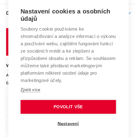
Závěrečné práce
Studium bez bariér
Zpracování osobních údajů uchazečů o studium
Firemní spolupráce
Mezinárodní vědecká rada
Nastavení cookies a osobních
O UNIVERZITĚ
Doktorské studium
Podpora podnikání
E-přihláška
údajů
Zahraniční spolupráce
Systém zajišťování kvality výzkumu
Profil univerzity
Spolupráce se školami
Soubory cookie používáme ke
Vysoké
Výzkumné infrastruktury
shromažďování a analýze informací o výkonu
Udržitelná univerzita
učení
Služby univerzity
Transfer znalostí
a používání webu, zajištění fungování funkcí
technické
Podnikavá univerzita / ContriBUTe
Mezinárodní dohody
ze sociálních médií a ke zlepšení a
Open Science
v
Bezpečná univerzita
přizpůsobení obsahu a reklam. Se souhlasem
Univerzitní sítě
Brně
Projekty
můžeme také předávat marketingovým
VYSOKÉ UČENÍ TECHNICKÉ V BRNĚ
Vyznamenání
platformám některé osobní údaje pro
Projekty ze strukturálních fondů
Antonínská 548/1
www.vut.cz
marketingové účely.
Organizační struktura
602 00 Brno
vut@vutbr.cz
Specifický výzkum
Zjistit více
Úřední deska
Ochrana osobních údajů
POVOLIT VŠE
(externí
Pracovní příležitosti
Nastavení
odkaz)
Podpora a rozvoj zaměstnanců a studujících