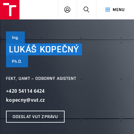
VUT
PŘIHLÁSIT
HLEDAT
MENU
SE
Ing.
LUKÁŠ
KOPEČNÝ
Ph.D.
FEKT, UAMT – ODBORNÝ ASISTENT
+420 54114 6424
kopecny@vut.cz
ODESLAT VUT ZPRÁVU