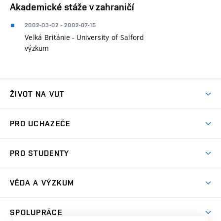
Akademické stáže v zahraničí
2002-03-02 - 2002-07-15
Velká Británie - University of Salford
výzkum
ŽIVOT NA VUT
Atmosféra VUT
PRO UCHAZEČE
Prostory školy
Proč na VUT
Koleje
PRO STUDENTY
Studijní programy
Stravování
Předměty
Studijní předpisy
Studium a stáže v zahraničí
Stipendia
Dny otevřených dveří
VĚDA A VÝZKUM
Sport na VUT
(externí
Studijní programy
Poplatky za studium
Uznání zahraničního vzdělání
Knihovny
Aktivity pro juniory
Studentský život
odkaz)
Věda a výzkum na VUT
Harmonogram akademického roku
Zpracování osobních údajů studentů
Sociální bezpečí
SPOLUPRÁCE
Celoživotní vzdělávání
Brno
Podpora excelence