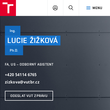
VUT
PŘIHLÁSIT
HLEDAT
MENU
SE
Ing.
LUCIE
ŽIŽKOVÁ
Ph.D.
FA, US – ODBORNÝ ASISTENT
+420 54114 6765
zizkova@vutbr.cz
ODESLAT VUT ZPRÁVU