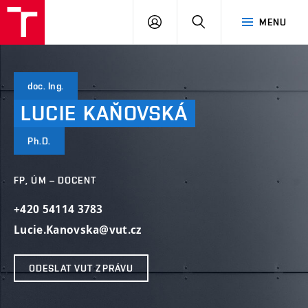
VUT
PŘIHLÁSIT
HLEDAT
MENU
SE
doc. Ing.
LUCIE
KAŇOVSKÁ
Ph.D.
FP, ÚM – DOCENT
+420 54114 3783
Lucie.Kanovska@vut.cz
ODESLAT VUT ZPRÁVU