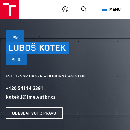
VUT
PŘIHLÁSIT
HLEDAT
MENU
SE
Ing.
LUBOŠ
KOTEK
Ph.D.
FSI, ÚVSSR OVSVR – ODBORNÝ ASISTENT
+420 54114 2391
kotek.l@fme.vutbr.cz
ODESLAT VUT ZPRÁVU