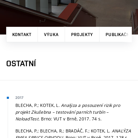
KONTAKT
VÝUKA
PROJEKTY
PUBLIKAČNÍ V
OSTATNÍ
2017
BLECHA, P.; KOTEK, L.
Analýza a posouzení rizik pro
projekt Zkušebna – testování parních turbín –
NoloadTest.
Brno: VUT v Brně, 2017. 74 s.
BLECHA, P.; BLECHA, R.; BRADÁČ, F.; KOTEK, L.
ANALÝZA
FMEA SRP/CS OBVODU.
Brno: VUT v Brně, 2017. 128 s.