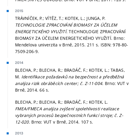
2015
TRÁVNÍČEK, P.; VÍTĚZ, T.; KOTEK, L.; JUNGA, P.
TECHNOLOGIE ZPRACOVÁNÍ BIOMASY ZA ÚČELEM
ENERGETICKÉHO VYUŽITÍ.
TECHNOLOGIE ZPRACOVÁNÍ
BIOMASY ZA ÚČELEM ENERGETICKÉHO VYUŽITÍ. Brno:
Mendelova univerzita v Brně, 2015. 211 s. ISBN: 978-80-
7509-206-9.
2014
BLECHA, P.; BLECHA, R.; BRADÁČ, F.; KOTEK, L.; TABAS,
M.
Identifikace požadavků na bezpečnost a předběžná
analýza rizik obráběcích center; č. Z-11-004.
Brno: VUT v
Brně, 2014. 66 s.
BLECHA, P.; BLECHA, R.; BRADÁČ, F.; KOTEK, L.
FMEA/FMECA analýza zvýšení spolehlivosti realizace
vybraných procesů bezpečnostních funkcí stroje; č. Z-
12-020.
Brno: VUT v Brně, 2014. 107 s.
2013