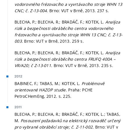
vodorovného frézovacího a vyvrtávacího stroje WHN 13
CNC; č. Z-13-004.
Brno: VUT v Brně, 2013. 237 s.
BLECHA, P.; BLECHA, R.; BRADÁČ, F.; KOTEK, L.
Analýza
rizik a bezpečnosti obráběcího centra vodorovného
frézovacího a vyvrtávacího stroje WHN 13 CNC; č. Z-13-
003.
Brno: VUT v Brně, 2013. 259 s.
BLECHA, P.; BLECHA, R.; BRADÁČ, F.; KOTEK, L.
Analýza
rizik a bezpečnosti obráběcího centra FRUFQ 400A –
VR/A20; č Z-13-011.
Brno: VUT v Brně, 2013. 235 s.
2012
BABINEC, F.; TABAS, M.; KOTEK, L.
Problémově
orientované HAZOP studie.
Praha: PCHE
PetroCHemEng, 2012.
s. 225.
2011
BLECHA, P.; BLECHA, R.; BRADÁČ, F.; KOTEK, L.; TABAS,
M.
Posouzení požadavků na elektrický rozvaděč určený
pro vybrané obráběcí stroje; č. Z-11-002.
Brno: VUT v