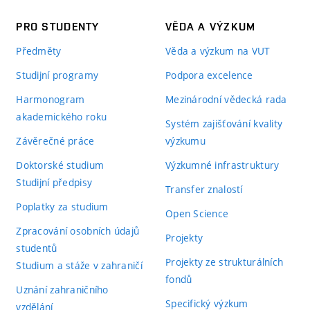
PRO STUDENTY
VĚDA A VÝZKUM
Předměty
Věda a výzkum na VUT
Studijní programy
Podpora excelence
Harmonogram
Mezinárodní vědecká rada
akademického roku
Systém zajišťování kvality
Závěrečné práce
výzkumu
Doktorské studium
Výzkumné infrastruktury
Studijní předpisy
Transfer znalostí
Poplatky za studium
Open Science
Zpracování osobních údajů
Projekty
studentů
Projekty ze strukturálních
Studium a stáže v zahraničí
fondů
Uznání zahraničního
Specifický výzkum
vzdělání