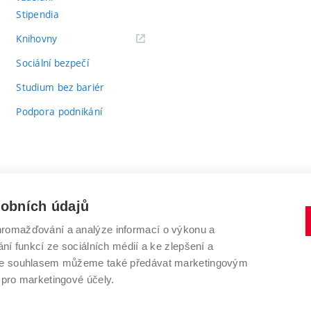
Stipendia
(externí
Knihovny
odkaz)
Sociální bezpečí
Studium bez bariér
Podpora podnikání
sobních údajů
romažďování a analýze informací o výkonu a
VYSOKÉ UČENÍ TECHNICKÉ V BRNĚ
ní funkcí ze sociálních médií a ke zlepšení a
Antonínská 548/1
www.vut.cz
 Se souhlasem můžeme také předávat marketingovým
602 00 Brno
vut@vutbr.cz
 pro marketingové účely.