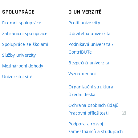
SPOLUPRÁCE
O UNIVERZITĚ
Firemní spolupráce
Profil univerzity
Zahraniční spolupráce
Udržitelná univerzita
Spolupráce se školami
Podnikavá univerzita /
ContriBUTe
Služby univerzity
Bezpečná univerzita
Mezinárodní dohody
Vyznamenání
Univerzitní sítě
Organizační struktura
Úřední deska
Ochrana osobních údajů
(externí
Pracovní příležitosti
odkaz)
Podpora a rozvoj
zaměstnanců a studujících