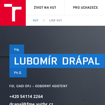
VUT
ŽIVOT NA VUT
PRO UCHAZEČE
VUT
LIDÉ VUT
Ing.
LUBOMÍR
DRÁPAL
Ph.D.
FSI, ÚADI OPJ – ODBORNÝ ASISTENT
+420 54114 2264
drapal@fme.vutbr.cz