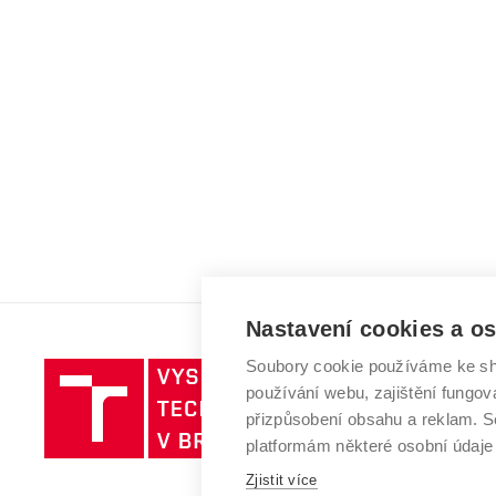
Nastavení cookies a o
Soubory cookie používáme ke sh
Vysoké
používání webu, zajištění fungová
učení
přizpůsobení obsahu a reklam.
technické
platformám některé osobní údaje
v
Zjistit více
Brně