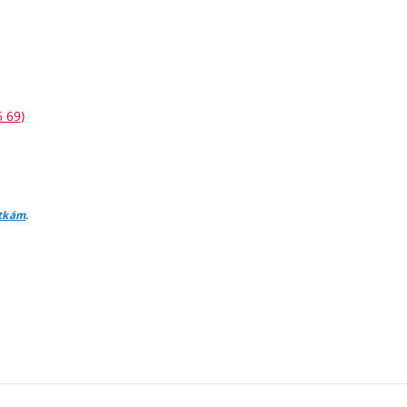
6 69)
.
itkám