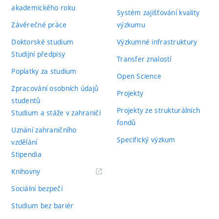
akademického roku
Systém zajišťování kvality
Závěrečné práce
výzkumu
Doktorské studium
Výzkumné infrastruktury
Studijní předpisy
Transfer znalostí
Poplatky za studium
Open Science
Zpracování osobních údajů
Projekty
studentů
Projekty ze strukturálních
Studium a stáže v zahraničí
fondů
Uznání zahraničního
Specifický výzkum
vzdělání
Stipendia
(externí
Knihovny
odkaz)
Sociální bezpečí
Studium bez bariér