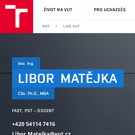
VUT
ŽIVOT NA VUT
PRO UCHAZEČE
VUT
LIDÉ VUT
doc. Ing.
LIBOR
MATĚJKA
CSc. Ph.D., MBA
FAST, PST – DOCENT
+420 54114 7416
Libor.Matejka@vut.cz