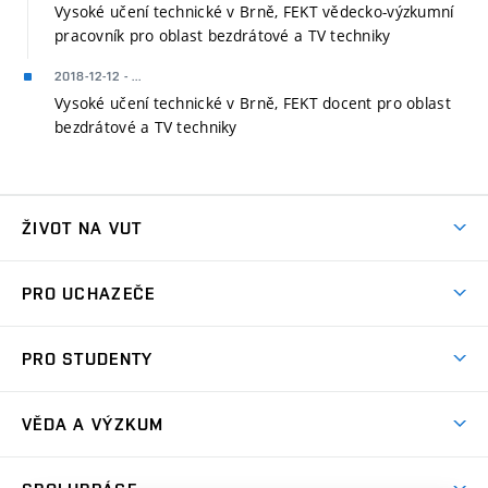
Vysoké učení technické v Brně, FEKT vědecko-výzkumní
pracovník pro oblast bezdrátové a TV techniky
2018-12-12 - ...
Vysoké učení technické v Brně, FEKT docent pro oblast
bezdrátové a TV techniky
ŽIVOT NA VUT
Atmosféra VUT
PRO UCHAZEČE
Prostory školy
Proč na VUT
Koleje
PRO STUDENTY
Studijní programy
Stravování
Předměty
Studijní předpisy
Studium a stáže v zahraničí
Stipendia
Dny otevřených dveří
VĚDA A VÝZKUM
Sport na VUT
(externí
Studijní programy
Poplatky za studium
Uznání zahraničního vzdělání
Knihovny
Aktivity pro juniory
Studentský život
odkaz)
Věda a výzkum na VUT
Harmonogram akademického roku
Zpracování osobních údajů studentů
Sociální bezpečí