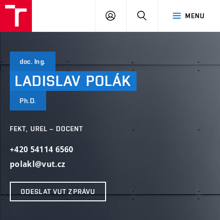
VUT
PŘIHLÁSIT
HLEDAT
MENU
SE
doc. Ing.
LADISLAV
POLÁK
Ph.D.
FEKT, UREL – DOCENT
+420 54114 6560
polakl@vut.cz
ODESLAT VUT ZPRÁVU