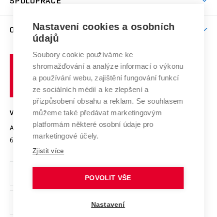
SPOLUPRÁCE
Celoživotní vzdělávání
Brno
Podpora excelence
Závěrečné práce
Studium bez bariér
Zpracování osobních údajů uchazečů o studium
Firemní spolupráce
Mezinárodní vědecká rada
Nastavení cookies a osobních
O UNIVERZITĚ
Doktorské studium
Podpora podnikání
E-přihláška
údajů
Zahraniční spolupráce
Systém zajišťování kvality výzkumu
Profil univerzity
Spolupráce se školami
Soubory cookie používáme ke
Vysoké
Výzkumné infrastruktury
shromažďování a analýze informací o výkonu
Udržitelná univerzita
učení
Služby univerzity
Transfer znalostí
a používání webu, zajištění fungování funkcí
technické
Podnikavá univerzita / ContriBUTe
Mezinárodní dohody
ze sociálních médií a ke zlepšení a
Open Science
v
Bezpečná univerzita
přizpůsobení obsahu a reklam. Se souhlasem
Univerzitní sítě
Brně
Projekty
můžeme také předávat marketingovým
VYSOKÉ UČENÍ TECHNICKÉ V BRNĚ
Vyznamenání
platformám některé osobní údaje pro
Projekty ze strukturálních fondů
Antonínská 548/1
www.vut.cz
marketingové účely.
Organizační struktura
602 00 Brno
vut@vutbr.cz
Specifický výzkum
Zjistit více
Úřední deska
Ochrana osobních údajů
POVOLIT VŠE
(externí
Pracovní příležitosti
Nastavení
odkaz)
Podpora a rozvoj zaměstnanců a studujících