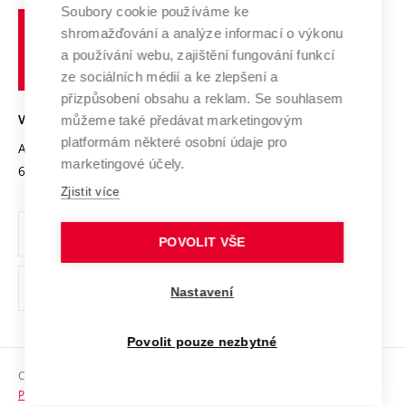
Profil univerzity
Spolupráce se školami
Soubory cookie používáme ke
Vysoké
Výzkumné infrastruktury
shromažďování a analýze informací o výkonu
Udržitelná univerzita
učení
Služby univerzity
Transfer znalostí
a používání webu, zajištění fungování funkcí
technické
Podnikavá univerzita / ContriBUTe
Mezinárodní dohody
ze sociálních médií a ke zlepšení a
Open Science
v
Bezpečná univerzita
přizpůsobení obsahu a reklam. Se souhlasem
Univerzitní sítě
Brně
Projekty
můžeme také předávat marketingovým
VYSOKÉ UČENÍ TECHNICKÉ V BRNĚ
Vyznamenání
platformám některé osobní údaje pro
Projekty ze strukturálních fondů
Antonínská 548/1
www.vut.cz
marketingové účely.
Organizační struktura
602 00 Brno
vut@vutbr.cz
Specifický výzkum
Zjistit více
Úřední deska
Ochrana osobních údajů
POVOLIT VŠE
(externí
Pracovní příležitosti
Nastavení
odkaz)
Podpora a rozvoj zaměstnanců a studujících
Povolit pouze nezbytné
Rovné příležitosti
Copyright © 2026 VUT
Sociální bezpečí
Prohlášení o přístupnosti