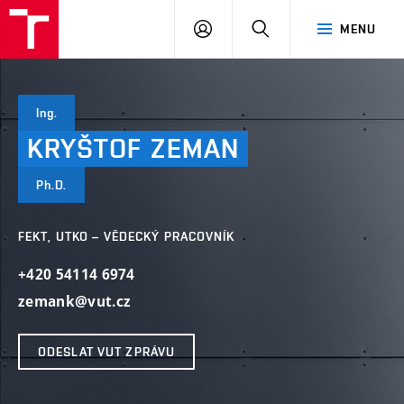
VUT
PŘIHLÁSIT
HLEDAT
MENU
SE
Ing.
KRYŠTOF
ZEMAN
Ph.D.
FEKT, UTKO – VĚDECKÝ PRACOVNÍK
+420 54114 6974
zemank@vut.cz
ODESLAT VUT ZPRÁVU