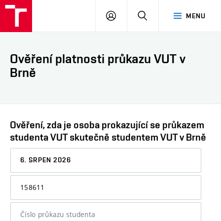
VUT
PŘIHLÁSIT
HLEDAT
MENU
SE
Ověření platnosti průkazu VUT v
Brně
Ověření, zda je osoba prokazující se průkazem
studenta VUT skutečně studentem VUT v Brně
Datum,
ke
kterému
Osobní
chcete
číslo
informaci
nebo
ověřit
číslo