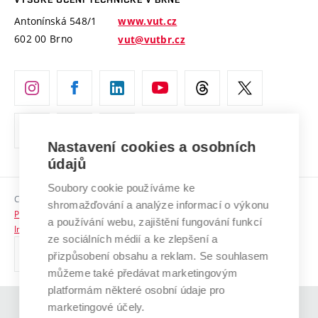
Vyznamenání
Projekty ze strukturálních fondů
Antonínská 548/1
www.vut.cz
Organizační struktura
602 00 Brno
vut@vutbr.cz
Specifický výzkum
Úřední deska
Ochrana osobních údajů
(externí
Pracovní příležitosti
odkaz)
Nastavení cookies a osobních
Podpora a rozvoj zaměstnanců a studujících
údajů
Rovné příležitosti
Soubory cookie používáme ke
Copyright © 2026 VUT
Sociální bezpečí
shromažďování a analýze informací o výkonu
Prohlášení o přístupnosti
a používání webu, zajištění fungování funkcí
HR Award
Informace o používání cookies
ze sociálních médií a ke zlepšení a
přizpůsobení obsahu a reklam. Se souhlasem
Kontakty
můžeme také předávat marketingovým
Pro média
platformám některé osobní údaje pro
marketingové účely.
(externí
Absolventi