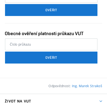
průkazu
OVĚŘIT
studenta…
Obecné ověření platnosti průkazu VUT
nebo
číslo
průkazu
OVĚŘIT
studenta…
Odpovědnost:
Ing. Marek Strakoš
ŽIVOT NA VUT