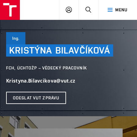
VUT
PŘIHLÁSIT
HLEDAT
MENU
SE
Ing.
KRISTÝNA
BILAVČÍKOVÁ
FCH, ÚCHTOŽP – VĚDECKÝ PRACOVNÍK
Kristyna.Bilavcikova@vut.cz
ODESLAT VUT ZPRÁVU