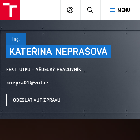
VUT
PŘIHLÁSIT
HLEDAT
MENU
SE
Ing.
KATEŘINA
NEPRAŠOVÁ
FEKT, UTKO – VĚDECKÝ PRACOVNÍK
xnepra01@vut.cz
ODESLAT VUT ZPRÁVU