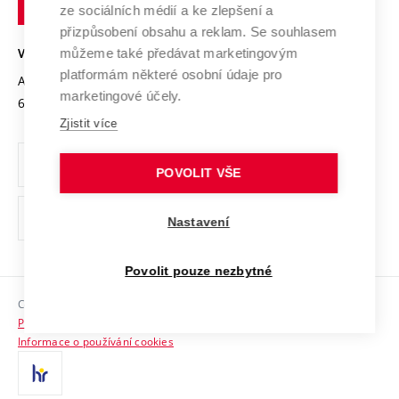
Podnikavá univerzita / ContriBUTe
Mezinárodní dohody
ze sociálních médií a ke zlepšení a
Open Science
v
Bezpečná univerzita
přizpůsobení obsahu a reklam. Se souhlasem
Univerzitní sítě
Brně
Projekty
můžeme také předávat marketingovým
VYSOKÉ UČENÍ TECHNICKÉ V BRNĚ
Vyznamenání
platformám některé osobní údaje pro
Projekty ze strukturálních fondů
Antonínská 548/1
www.vut.cz
marketingové účely.
Organizační struktura
602 00 Brno
vut@vutbr.cz
Specifický výzkum
Zjistit více
Úřední deska
Ochrana osobních údajů
POVOLIT VŠE
(externí
Pracovní příležitosti
Nastavení
odkaz)
Podpora a rozvoj zaměstnanců a studujících
Povolit pouze nezbytné
Rovné příležitosti
Copyright © 2026 VUT
Sociální bezpečí
Prohlášení o přístupnosti
HR Award
Informace o používání cookies
Kontakty