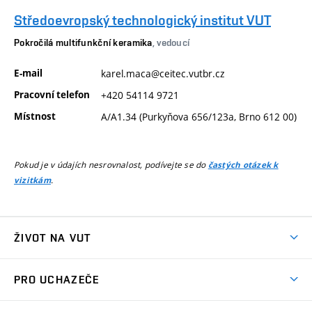
Středoevropský technologický institut VUT
Pokročilá multifunkční keramika
, vedoucí
E-mail
karel.maca@ceitec.vutbr.cz
Pracovní telefon
+420 54114 9721
Místnost
A/A1.34 (Purkyňova 656/123a, Brno 612 00)
Pokud je v údajích nesrovnalost, podívejte se do
častých otázek k
.
vizitkám
ŽIVOT NA VUT
Atmosféra VUT
PRO UCHAZEČE
Prostory školy
Proč na VUT