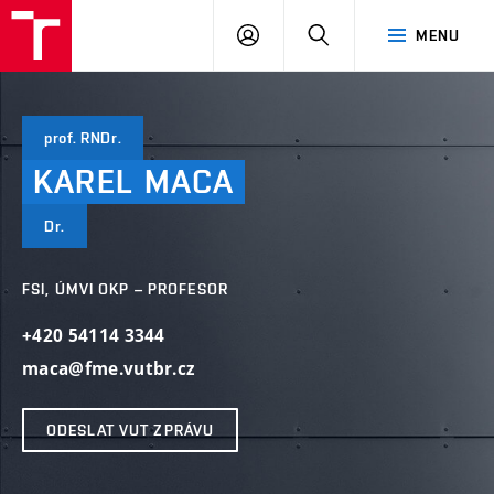
VUT
PŘIHLÁSIT
HLEDAT
MENU
SE
prof. RNDr.
KAREL
MACA
Dr.
FSI, ÚMVI OKP – PROFESOR
+420 54114 3344
maca@fme.vutbr.cz
ODESLAT VUT ZPRÁVU