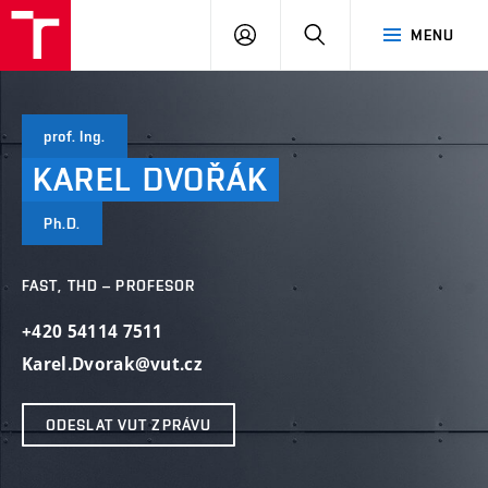
VUT
PŘIHLÁSIT
HLEDAT
MENU
SE
prof. Ing.
KAREL
DVOŘÁK
Ph.D.
FAST, THD – PROFESOR
+420 54114 7511
Karel.Dvorak@vut.cz
ODESLAT VUT ZPRÁVU