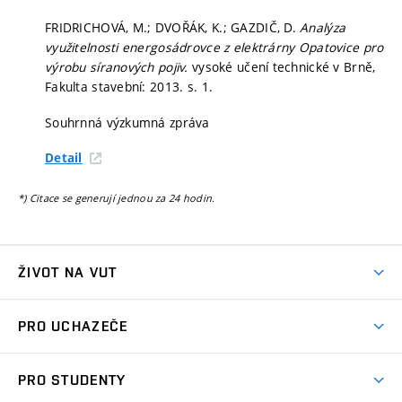
FRIDRICHOVÁ, M.; DVOŘÁK, K.; GAZDIČ, D.
Analýza
využitelnosti energosádrovce z elektrárny Opatovice pro
výrobu síranových pojiv.
vysoké učení technické v Brně,
Fakulta stavební: 2013.
s. 1.
Souhrnná výzkumná zpráva
Detail
*) Citace se generují jednou za 24 hodin.
ŽIVOT NA VUT
Atmosféra VUT
PRO UCHAZEČE
Prostory školy
Proč na VUT
Koleje
PRO STUDENTY
Studijní programy