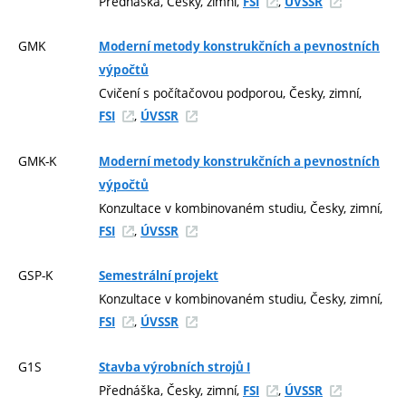
Přednáška, Česky, zimní,
,
FSI
ÚVSSR
GMK
Moderní metody konstrukčních a pevnostních
výpočtů
Cvičení s počítačovou podporou, Česky, zimní,
,
FSI
ÚVSSR
GMK-K
Moderní metody konstrukčních a pevnostních
výpočtů
Konzultace v kombinovaném studiu, Česky, zimní,
,
FSI
ÚVSSR
GSP-K
Semestrální projekt
Konzultace v kombinovaném studiu, Česky, zimní,
,
FSI
ÚVSSR
G1S
Stavba výrobních strojů I
Přednáška, Česky, zimní,
,
FSI
ÚVSSR