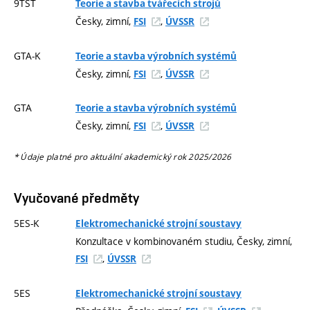
9TST
Teorie a stavba tvářecích strojů
Česky, zimní,
,
FSI
ÚVSSR
GTA-K
Teorie a stavba výrobních systémů
Česky, zimní,
,
FSI
ÚVSSR
GTA
Teorie a stavba výrobních systémů
Česky, zimní,
,
FSI
ÚVSSR
* Údaje platné pro aktuální akademický rok 2025/2026
Vyučované předměty
5ES-K
Elektromechanické strojní soustavy
Konzultace v kombinovaném studiu, Česky, zimní,
,
FSI
ÚVSSR
5ES
Elektromechanické strojní soustavy