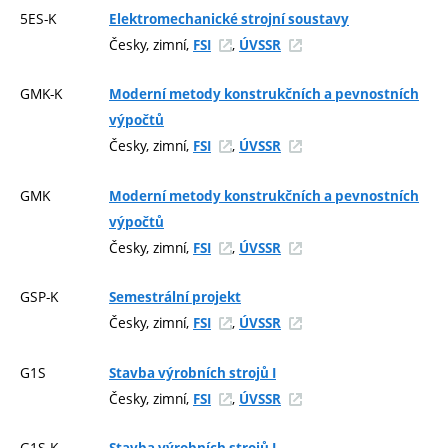
5ES-K
Elektromechanické strojní soustavy
Česky, zimní,
,
FSI
ÚVSSR
GMK-K
Moderní metody konstrukčních a pevnostních
výpočtů
Česky, zimní,
,
FSI
ÚVSSR
GMK
Moderní metody konstrukčních a pevnostních
výpočtů
Česky, zimní,
,
FSI
ÚVSSR
GSP-K
Semestrální projekt
Česky, zimní,
,
FSI
ÚVSSR
G1S
Stavba výrobních strojů I
Česky, zimní,
,
FSI
ÚVSSR
G1S-K