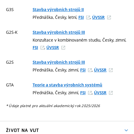
G3S
Stavba výrobních strojů II
Přednáška, Česky, letní,
,
FSI
ÚVSSR
G2S-K
Stavba výrobních strojů III
Konzultace v kombinovaném studiu, Česky, zimní,
,
FSI
ÚVSSR
G2S
Stavba výrobních strojů III
Přednáška, Česky, zimní,
,
FSI
ÚVSSR
GTA
Teorie a stavba výrobních systémů
Přednáška, Česky, zimní,
,
FSI
ÚVSSR
* Údaje platné pro aktuální akademický rok 2025/2026
ŽIVOT NA VUT