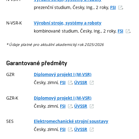
prezenční studium, Česky, Ing., 2 roky,
,
FSI
N-VSR-K
Výrobní stroje, systémy a roboty
kombinované studium, Česky, Ing., 2 roky,
,
FSI
* Údaje platné pro aktuální akademický rok 2025/2026
Garantované předměty
GZR
Diplomový projekt I (M-VSR)
Česky, zimní,
,
FSI
ÚVSSR
GZR-K
Diplomový projekt I (M-VSR)
Česky, zimní,
,
FSI
ÚVSSR
5ES
Elektromechanické strojní soustavy
Česky, zimní,
,
FSI
ÚVSSR