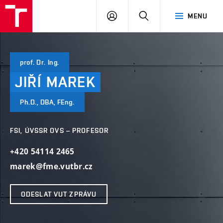
VUT
PŘIHLÁSIT
HLEDAT
MENU
SE
prof. Dr. Ing.
JIŘÍ
MAREK
Ph.D., DBA, FEng.
FSI, ÚVSSR OVS – PROFESOR
+420 54114 2465
marek@fme.vutbr.cz
ODESLAT VUT ZPRÁVU