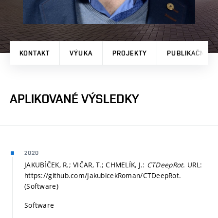
KONTAKT
VÝUKA
PROJEKTY
PUBLIKAČNÍ V
APLIKOVANÉ VÝSLEDKY
2020
JAKUBÍČEK, R.; VIČAR, T.; CHMELÍK, J.:
CTDeepRot
. URL:
https://github.com/JakubicekRoman/CTDeepRot.
(Software)
Software