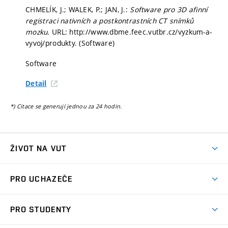
CHMELÍK, J.; WALEK, P.; JAN, J.:
Software pro 3D afinní
registraci nativních a postkontrastních CT snímků
mozku
. URL: http://www.dbme.feec.vutbr.cz/vyzkum-a-
vyvoj/produkty. (Software)
Software
Detail
*) Citace se generují jednou za 24 hodin.
ŽIVOT NA VUT
Atmosféra VUT
PRO UCHAZEČE
Prostory školy
Proč na VUT
Koleje
PRO STUDENTY
Studijní programy
Stravování