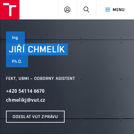
VUT
PŘIHLÁSIT
HLEDAT
MENU
SE
Ing.
JIŘÍ
CHMELÍK
Ph.D.
FEKT, UBMI – ODBORNÝ ASISTENT
+420 54114 6670
chmelikj@vut.cz
ODESLAT VUT ZPRÁVU