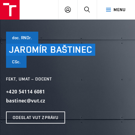
VUT
PŘIHLÁSIT
HLEDAT
MENU
SE
doc. RNDr.
JAROMÍR
BAŠTINEC
CSc.
FEKT, UMAT – DOCENT
+420 54114 6081
bastinec@vut.cz
ODESLAT VUT ZPRÁVU