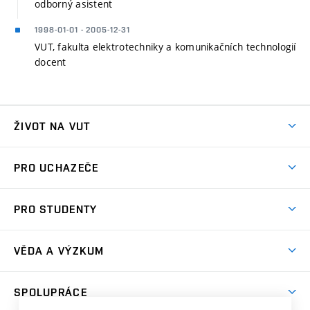
odborný asistent
1998-01-01 - 2005-12-31
VUT, fakulta elektrotechniky a komunikačních technologií
docent
ŽIVOT NA VUT
Atmosféra VUT
PRO UCHAZEČE
Prostory školy
Proč na VUT
Koleje
PRO STUDENTY
Studijní programy
Stravování
Předměty
Studijní předpisy
Studium a stáže v zahraničí
Stipendia
Dny otevřených dveří
VĚDA A VÝZKUM
Sport na VUT
(externí
Studijní programy
Poplatky za studium
Uznání zahraničního vzdělání
Knihovny
Aktivity pro juniory
Studentský život
odkaz)
Věda a výzkum na VUT
Harmonogram akademického roku
Zpracování osobních údajů studentů
Sociální bezpečí
SPOLUPRÁCE
Celoživotní vzdělávání
Brno
Podpora excelence