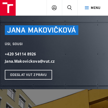
VUT
PŘIHLÁSIT
HLEDAT
MENU
SE
JANA
MAKOVIČKOVÁ
ÚSI, SOUSI
+420 54114 8926
Jana.Makovickova@vut.cz
ODESLAT VUT ZPRÁVU