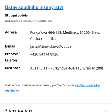
Ústav soudního inženýrství
Studijní oddělení
Referentka studijního oddělení
Adresa
Purkyňova 464/118, Medlánky, 61200, Brno,
Česká republika
E-mail
Jana.Makovickova@vut.cz
Pracovní
+420 54114 8926
telefon
Místnost
A311 (3.11) (Purkyňova 464/118, Brno 61200)
Pokud je v údajích nesrovnalost, podívejte se do
častých otázek k
.
vizitkám
ŽIVOT NA VUT