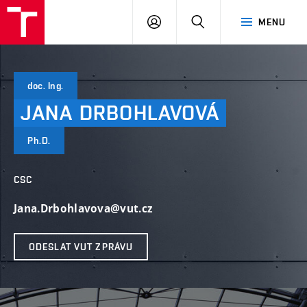
VUT
PŘIHLÁSIT
HLEDAT
MENU
SE
doc. Ing.
JANA
DRBOHLAVOVÁ
Ph.D.
CSC
Jana.Drbohlavova@vut.cz
ODESLAT VUT ZPRÁVU